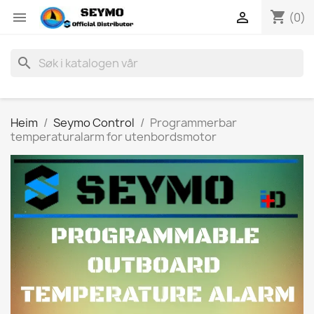
shopping_cart


(0)
search
Heim
Seymo Control
Programmerbar
temperaturalarm for utenbordsmotor