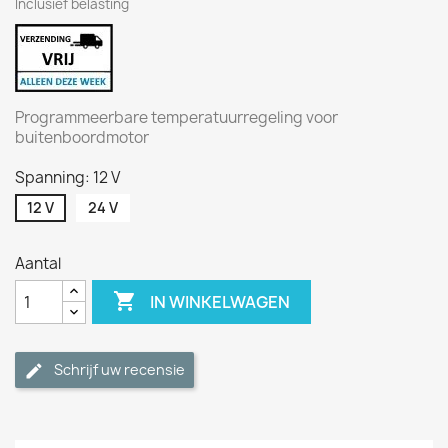
Inclusief belasting
Programmeerbare temperatuurregeling voor
buitenboordmotor
Spanning: 12 V
12 V
24 V
Aantal

IN WINKELWAGEN
Schrijf uw recensie