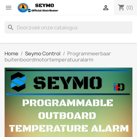
shopping_cart


(0)
search
Home
Seymo Control
Programmeerbaar
buitenboordmotortemperatuuralarm