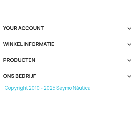
YOUR ACCOUNT

WINKEL INFORMATIE
keyboard_arrow_down
PRODUCTEN

ONS BEDRIJF

Copyright 2010 - 2025 Seymo Náutica