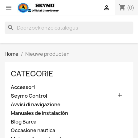
shopping_cart


(0)
search
Home
Nieuwe producten
CATEGORIE
Accessori

Seymo Control
Avvisi di navigazione
Manuales de instalación
Blog Barca
Occasione nautica