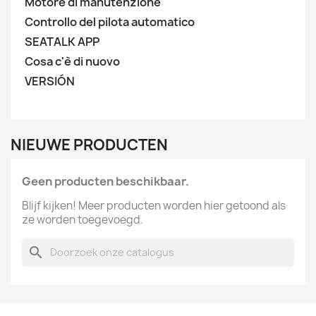
Motore di manutenzione
Controllo del pilota automatico
SEATALK APP
Cosa c'è di nuovo
VERSIÓN
NIEUWE PRODUCTEN
Geen producten beschikbaar.
Blijf kijken! Meer producten worden hier getoond als
ze worden toegevoegd.
search