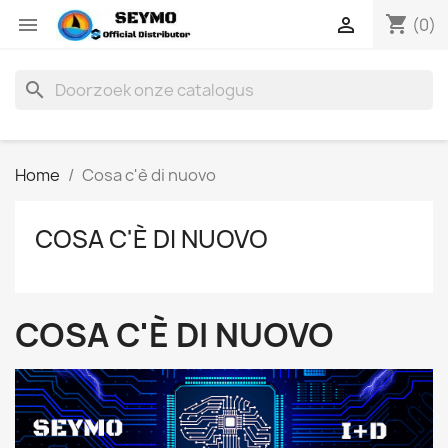
shopping_cart


(0)
search
Home
Cosa c'è di nuovo
COSA C'È DI NUOVO
COSA C'È DI NUOVO