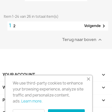
Item 1-24 van 26 in totaal item(s)
1

Volgende
2
Terug naar boven

YOUR ACCOUNT

We use third-party cookies to enhance
WINKEL INFORMATIE
keyboard_arrow_down
your browsing experience, analyze site
traffic and personalize content,
PRODUCTEN

ads.
Learn more.