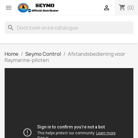
shopping_cart


(0)
search
Home
Seymo Control
Afstandsbediening voor
Raymarine-piloten