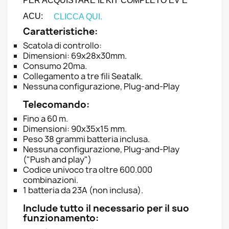
PER ACQUISTARE IL KIT COMPLETO EV E
ACU:
CLICCA QUI.
Caratteristiche:
Scatola di controllo:
Dimensioni: 69x28x30mm.
Consumo 20ma.
Collegamento a tre fili Seatalk.
Nessuna configurazione, Plug-and-Play
Telecomando:
Fino a 60 m.
Dimensioni: 90x35x15 mm.
Peso 38 grammi batteria inclusa.
Nessuna configurazione, Plug-and-Play
("Push and play")
Codice univoco tra oltre 600.000
combinazioni.
1 batteria da 23A (non inclusa).
Include tutto il necessario per il suo
funzionamento: