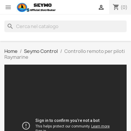
shopping_cart


(0)
search
Home
Seymo Control
Controllo remoto per piloti
Raymarine