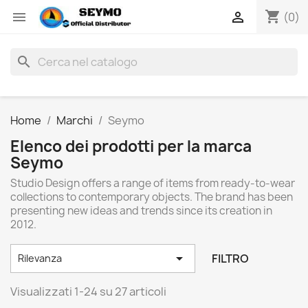
shopping_cart


(0)
search
Home
Marchi
Seymo
Elenco dei prodotti per la marca
Seymo
Studio Design offers a range of items from ready-to-wear
collections to contemporary objects. The brand has been
presenting new ideas and trends since its creation in
2012.

FILTRO
Rilevanza
Visualizzati 1-24 su 27 articoli