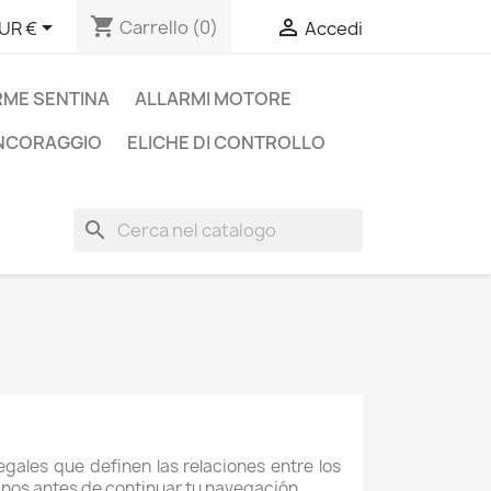
shopping_cart


Carrello
(0)
UR €
Accedi
RME SENTINA
ALLARMI MOTORE
ANCORAGGIO
ELICHE DI CONTROLLO
search
egales que definen las relaciones entre los
nos antes de continuar tu navegación.