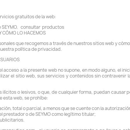
rvicios gratuitos de la web:
de SEYMO.
consultar
productos
Y CÓMO LO HACEMOS
rsonales que recogemos a través de nuestros sitios web y cómo
nuestra política de privacidad.
USUARIOS
el acceso a la presente web no supone, en modo alguno, el ini
izar el sitio web, sus servicios y contenidos sin contravenir la
 ilícitos o lesivos, o que, de cualquier forma, puedan causar 
e esta web, se prohíbe:
ción, total o parcial, a menos que se cuente con la autorizaci
el prestador o de SEYMO como legítimo titular;
ublicitarios.