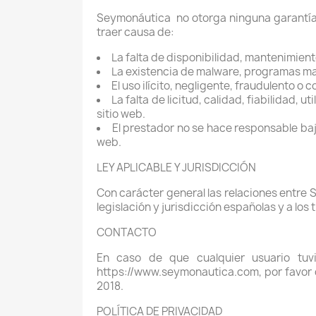
Seymonáutica
no otorga ninguna garantía
traer causa de:
La falta de disponibilidad, mantenimient
La existencia de malware, programas mal
El uso ilícito, negligente, fraudulento o c
La falta de licitud, calidad, fiabilidad, 
sitio web.
El prestador no se hace responsable ba
web.
LEY APLICABLE Y JURISDICCIÓN
Con carácter general las relaciones entre 
legislación y jurisdicción españolas y a los 
CONTACTO
En caso de que cualquier usuario tuv
https://www.seymonautica.com, por favor d
2018.
POLÍTICA DE PRIVACIDAD