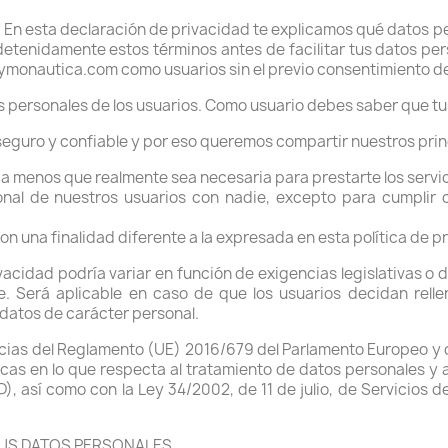
. En esta declaración de privacidad te explicamos qué datos p
 detenidamente estos términos antes de facilitar tus datos pe
ymonautica.com como usuarios sin el previo consentimiento de
os personales de los usuarios. Como usuario debes saber que t
eguro y confiable y por eso queremos compartir nuestros princ
a menos que realmente sea necesaria para prestarte los servic
al de nuestros usuarios con nadie, excepto para cumplir 
n una finalidad diferente a la expresada en esta política de p
ivacidad podría variar en función de exigencias legislativas o 
te. Será aplicable en caso de que los usuarios decidan relle
datos de carácter personal.
as del Reglamento (UE) 2016/679 del Parlamento Europeo y del
cas en lo que respecta al tratamiento de datos personales y a 
, así como con la Ley 34/2002, de 11 de julio, de Servicios 
TUS DATOS PERSONALES