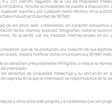
os 8 y 32.1, párrafo segundo, de la Ley de Propiedad Intel
ción pública, incluida su modalidad de puesta a disposición, 
 cualquier soporte y por cualquier medio técnico, sin la auto
ctual e Industrial titularidad de SEYMO.
dad de los sitios web, conteniendo sin carácter exhaustivo e
tación de los mismos) podcast, fotografías, material audiovi
timos, de acuerdo con los tratados internacionales en los
 consideren que se ha producido una violación de sus legítimo
en la web, deberá notificar dicha circunstancia a SEYMO indi
de los derechos presuntamente infringidos, o indicar la repre
 del interesado.
 los derechos de propiedad intelectual y su ubicación en l
ión expresa en la que el interesado se responsabiliza de la ve
aces a otros sitios web propios y a contenidos que son prop