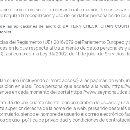
e el compromiso de procesar la información de sus usuarios 
e regulan la recopilación y uso de los datos personales de los 
le de las aplicaciones de android: BATTERY CHECK. CHAIN COUN
opilot.
as del Reglamento (UE) 2016/679 del Parlamento Europeo y del
cas en lo que respecta al tratamiento de datos personales y a 
, así como con la Ley 34/2002, de 11 de julio, de Servicios 
n el uso (incluyendo el mero acceso) a las páginas de web, i
posición en ellas. Toda persona que acceda a la web, https:
gentes en cada momento del portal https://www.seymonautica.
gratuita de una cuenta cliente, con un nombre de usuario y un
arte superior derecha de la home de la web, pulsando después e
formulario, siendo el nombre de usuario el correo electrónico fa
inos de uso, política de privacidad y condiciones de contrataci