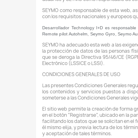
SEYMO como responsable de esta web, asum
con los requisitos nacionales y europeos qu
Desarrollador Technology I+D es responsab
Remote pilot Autohelm, Seymo Gyro, Seymo Aut
SEYMO ha adecuado esta web a las exigenci
la protección de datos de las personas físi
que se deroga la Directiva 95/46/CE (RGPD)
Electrónico (LSSICE o LSSI).
CONDICIONES GENERALES DE USO
Las presentes Condiciones Generales regula
los contenidos y servicios puestos a dis
someterse a las Condiciones Generales vi
El sitio web permite la creación de forma 
en el botón “Registrarse”, ubicado en la p
facilitando los datos que se solicitan en el 
él mismo elija, y previa lectura de los térm
y aceptación de tales términos.