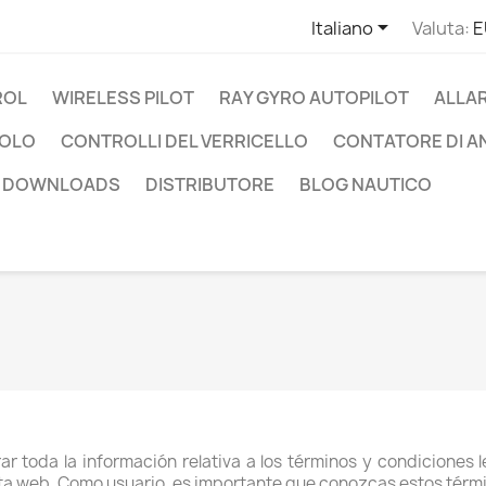

Italiano
Valuta:
E
ROL
WIRELESS PILOT
RAY GYRO AUTOPILOT
ALLA
COLO
CONTROLLI DEL VERRICELLO
CONTATORE DI 
DOWNLOADS
DISTRIBUTORE
BLOG NAUTICO
ar toda la información relativa a los términos y condiciones l
a web. Como usuario, es importante que conozcas estos térmi