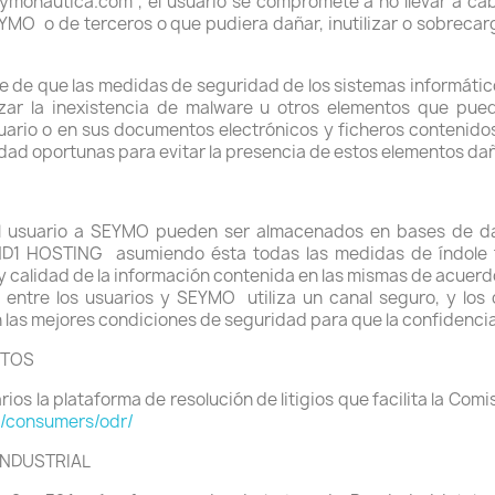
.seymonautica.com , el usuario se compromete a no llevar a c
SEYMO
o de terceros o que pudiera dañar, inutilizar o sobrecar
e de que las medidas de seguridad de los sistemas informátic
ar la inexistencia de malware u otros elementos que pueda
suario o en sus documentos electrónicos y ficheros contenido
dad oportunas para evitar la presencia de estos elementos dañ
l usuario a SEYMO pueden ser almacenados en bases de dat
AND1 HOSTING
asumiendo ésta todas las medidas de índole 
y calidad de la información contenida en las mismas de acuerd
n entre los usuarios y SEYMO
utiliza un canal seguro, y los
an las mejores condiciones de seguridad para que la confidenci
CTOS
os la plataforma de resolución de litigios que facilita la Co
u/consumers/odr/
INDUSTRIAL