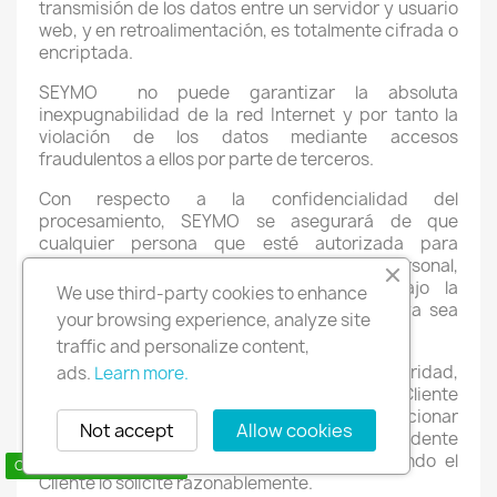
transmisión de los datos entre un servidor y usuario
web, y en retroalimentación, es totalmente cifrada o
encriptada.
SEYMO
no puede garantizar la absoluta
inexpugnabilidad de la red Internet y por tanto la
violación de los datos mediante accesos
fraudulentos a ellos por parte de terceros.
Con respecto a la confidencialidad del
procesamiento, SEYMO se asegurará de que
cualquier persona que esté autorizada para
procesar los datos del cliente (incluido su personal,
colaboradores y prestadores), estará bajo la
We use third-party cookies to enhance
obligación apropiada de confidencialidad (ya sea
your browsing experience, analyze site
un deber contractual o legal).
traffic and personalize content,
Cuando se presente algún incidente de seguridad,
ads.
Learn more.
al darse cuenta SEYMO , deberá notificar al Cliente
sin demoras indebidas y deberá proporcionar
Not accept
Allow cookies
información oportuna relacionada con el Incidente
de Seguridad tal como se conozca o cuando el
Contact us via WhatsApp
Cliente lo solicite razonablemente.