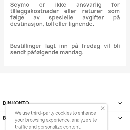
Seymo er ikke ansvarlig for
tilleggskostnader eller returer som
følge av spesielle avgifter på
destinasjon, toll eller lignende.
Bestillinger lagt inn på fredag ​​vil bli
sendt påfølgende mandag.
DIN KONTO

We use third-party cookies to enhance
BUTIKKINFORMASJON
keyboard_arrow_down
your browsing experience, analyze site
traffic and personalize content,