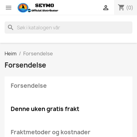
shopping_cart


(0)
search
Heim
Forsendelse
Forsendelse
Forsendelse
Denne uken gratis frakt
Fraktmetoder og kostnader