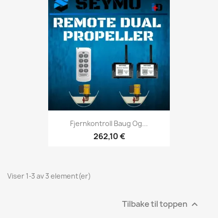
Fjernkontroll Baug Og...
262,10 €
Viser 1-3 av 3 element(er)
Tilbake til toppen
