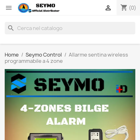
shopping_cart


(0)
search
Home
Seymo Control
Allarme sentina wireless
programmabile a 4 zone