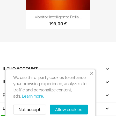
Monitor Intelligente Della...
199,00 €
IL TUO ACCOUNT

We use third-party cookies to enhance
INFORMAZIONI NEGOZIO
keyboard_arrow_down
your browsing experience, analyze site
traffic and personalize content,
PRODOTTI

ads.
Learn more.
LA NOSTRA AZIENDA

Not accept
Allow cookies