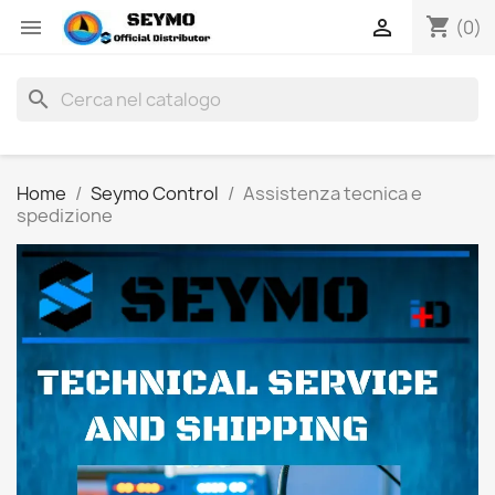
shopping_cart


(0)
search
Home
Seymo Control
Assistenza tecnica e
spedizione