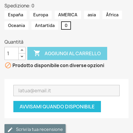
Spedizione: 0
España
Europa
AMERICA
asia
África
Oceania
Antartida
0
Quantità

AGGIUNGI AL CARRELLO

Prodotto disponibile con diverse opzioni
AVVISAMI QUANDO DISPONIBILE
Scrivi la tua recensione