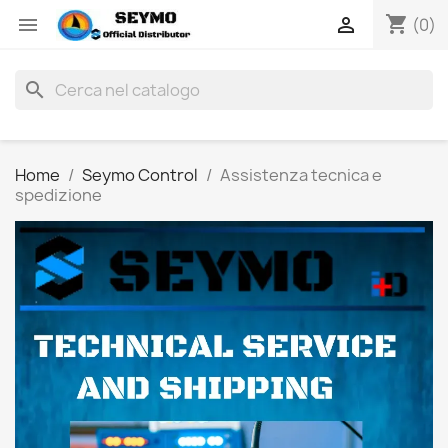
shopping_cart


(0)
search
Home
Seymo Control
Assistenza tecnica e
spedizione