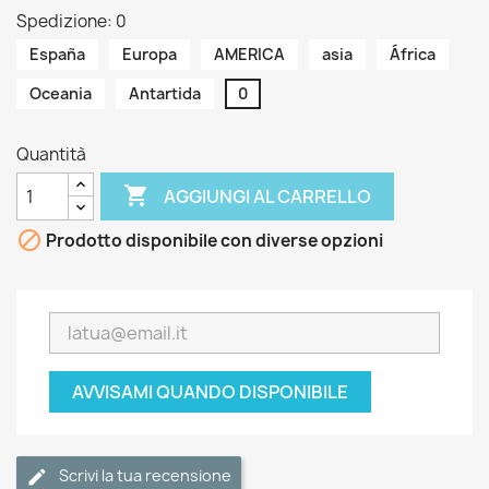
Spedizione: 0
España
Europa
AMERICA
asia
África
Oceania
Antartida
0
Quantità

AGGIUNGI AL CARRELLO

Prodotto disponibile con diverse opzioni
AVVISAMI QUANDO DISPONIBILE
Scrivi la tua recensione