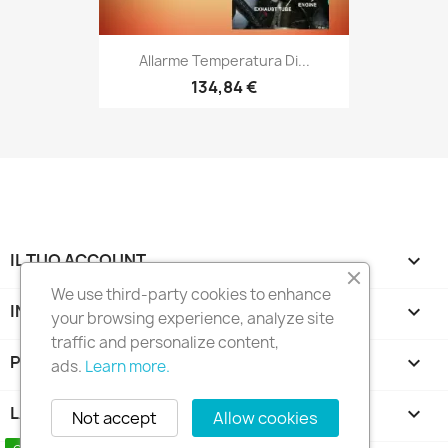
Allarme Temperatura Di...
134,84 €
IL TUO ACCOUNT

We use third-party cookies to enhance
INFORMAZIONI NEGOZIO
keyboard_arrow_down
your browsing experience, analyze site
traffic and personalize content,
PRODOTTI

ads.
Learn more.
LA NOSTRA AZIENDA

Not accept
Allow cookies