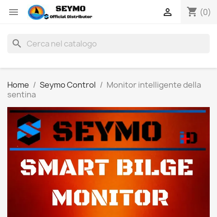
shopping_cart


(0)
search
Home
Seymo Control
Monitor intelligente della
sentina