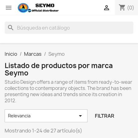
shopping_cart


(0)
search
Inicio
Marcas
Seymo
Listado de productos por marca
Seymo
Studio Design offers a range of items from ready-to-wear
collections to contemporary objects. The brand has been
presenting new ideas and trends since its creation in
2012.

FILTRAR
Relevancia
Mostrando 1-24 de 27 artículo(s)