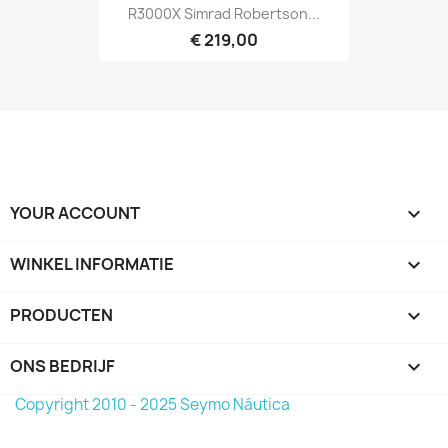
R3000X Simrad Robertson...
€ 219,00
YOUR ACCOUNT

WINKEL INFORMATIE
keyboard_arrow_down
PRODUCTEN

ONS BEDRIJF

Copyright 2010 - 2025 Seymo Náutica