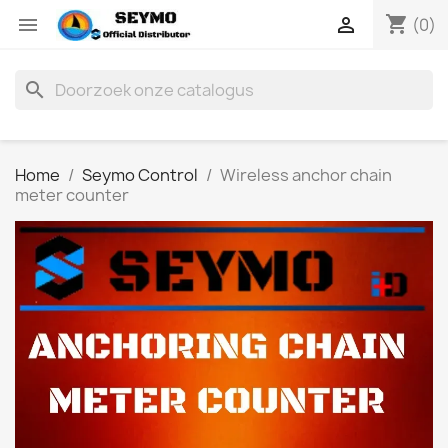
shopping_cart


(0)
search
Home
Seymo Control
Wireless anchor chain
meter counter