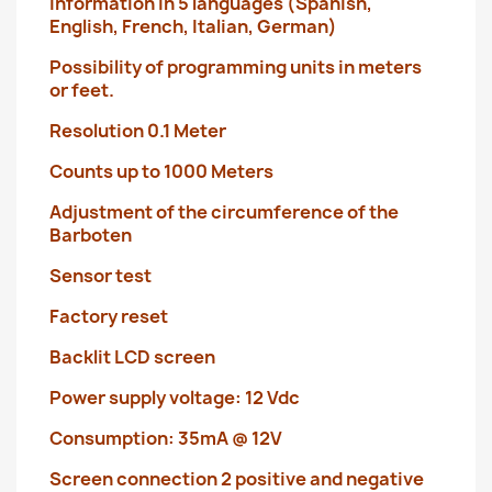
Information in 5 languages ​​(Spanish,
English, French, Italian, German)
Possibility of programming units in meters
or feet.
Resolution 0.1 Meter
Counts up to 1000 Meters
Adjustment of the circumference of the
Barboten
Sensor test
Factory reset
Backlit LCD screen
Power supply voltage: 12 Vdc
Consumption: 35mA @ 12V
Screen connection 2 positive and negative