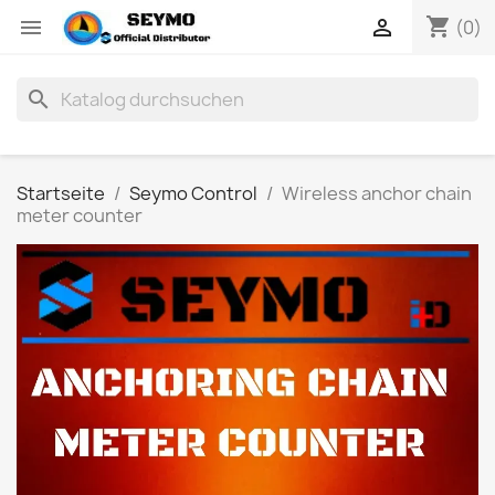
shopping_cart


(0)
search
Startseite
Seymo Control
Wireless anchor chain
meter counter