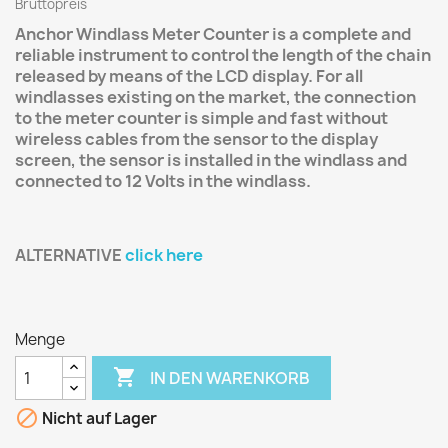
Bruttopreis
Anchor Windlass Meter Counter is a complete and
reliable instrument to control the length of the chain
released by means of the LCD display. For all
windlasses existing on the market, the connection
to the meter counter is simple and fast without
wireless cables from the sensor to the display
screen, the sensor is installed in the windlass and
connected to 12 Volts in the windlass.
ALTERNATIVE
click here
Menge

IN DEN WARENKORB

Nicht auf Lager