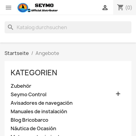
shopping_cart


(0)
search
Startseite
Angebote
KATEGORIEN
Zubehör

Seymo Control
Avisadores de navegación
Manuales de instalación
Blog Bricobarco
Náutica de Ocasión