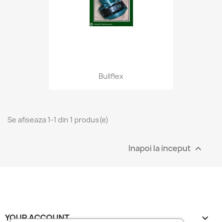
Bullflex
Se afiseaza 1-1 din 1 produs(e)
Inapoi la inceput

YOUR ACCOUNT
