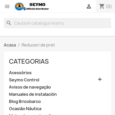
shopping_cart


(0)
search
Acasa
Reduceri de pret
CATEGORIAS
Acessórios

Seymo Control
Avisos de navegação
Manuales de instalación
Blog Bricobarco
Ocasião Náutica