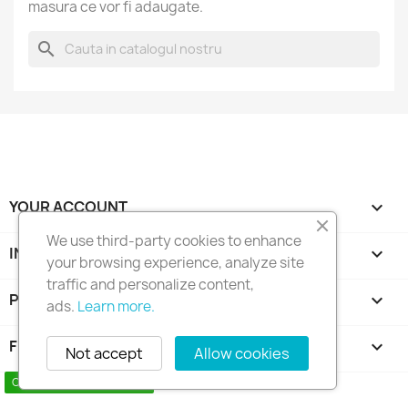
masura ce vor fi adaugate.
search
YOUR ACCOUNT

We use third-party cookies to enhance
INFORMATIILE MAGAZINULUI
keyboard_arrow_down
your browsing experience, analyze site
traffic and personalize content,
PRODUSE

ads.
Learn more.
FIRMA NOASTRA

Not accept
Allow cookies
Copyright 2010 - 2025 Seymo Náutica
Contact us via WhatsApp