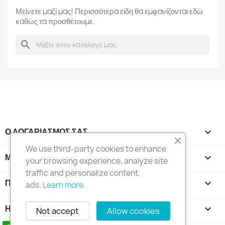
Μείνετε μαζί μας! Περισσότερα είδη θα εμφανίζονται εδώ
καθώς τα προσθέτουμε.
search
Ο ΛΟΓΑΡΙΑΣΜΌΣ ΣΑΣ

We use third-party cookies to enhance
ΜΕΝΟΎ_ΠΑΡΑΜΕΤΡΟΠΟΊΗΣΗ
keyboard_arrow_down
your browsing experience, analyze site
traffic and personalize content,
ΠΡΟΪΌΝΤΑ

ads.
Learn more.
Η ΕΤΑΙΡΊΑ ΜΑΣ

Not accept
Allow cookies