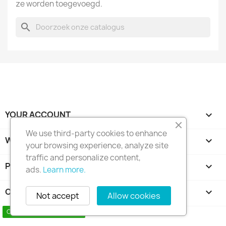
ze worden toegevoegd.
search
YOUR ACCOUNT

We use third-party cookies to enhance
WINKEL INFORMATIE
keyboard_arrow_down
your browsing experience, analyze site
traffic and personalize content,
PRODUCTEN

ads.
Learn more.
ONS BEDRIJF

Not accept
Allow cookies
Copyright 2010 - 2025 Seymo Náutica
Contact us via WhatsApp