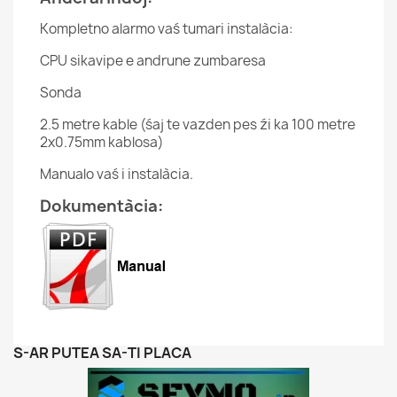
Kompletno alarmo vaś tumari instalàcia:
CPU sikavipe e andrune zumbaresa
Sonda
2.5 metre kable (śaj te vazden pes źi ka 100 metre
2x0.75mm kablosa)
Manualo vaś i instalàcia.
Dokumentàcia:
S-AR PUTEA SA-TI PLACA