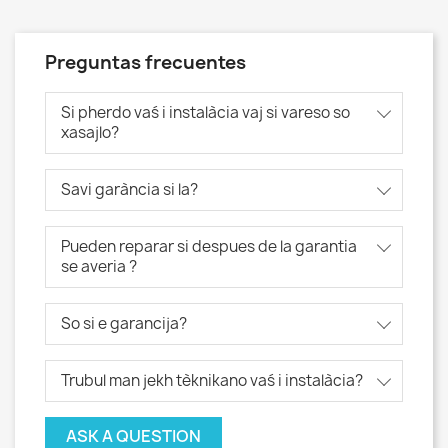
Preguntas frecuentes
Si pherdo vaś i instalàcia vaj si vareso so
xasajlo?
Savi garància si la?
Pueden reparar si despues de la garantia
se averia ?
So si e garancija?
Trubul man jekh tèknikano vaś i instalàcia?
ASK A QUESTION