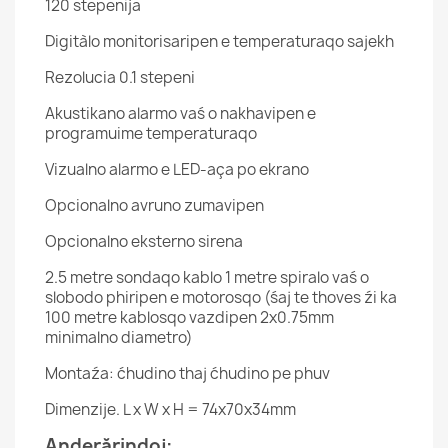
120 stepenija
Digitàlo monitorisaripen e temperaturaqo sajekh
Rezolucia 0.1 stepeni
Akustikano alarmo vaś o nakhavipen e
programuime temperaturaqo
Vizualno alarmo e LED-aça po ekrano
Opcionalno avruno zumavipen
Opcionalno eksterno sirena
2.5 metre sondaqo kablo 1 metre spiralo vaś o
slobodo phiripen e motorosqo (śaj te thoves źi ka
100 metre kablosqo vazdipen 2x0.75mm
minimalno diametro)
Montaźa: ćhudino thaj ćhudino pe phuv
Dimenzije. L x W x H = 74x70x34mm
Anderărindoj: