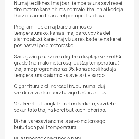
Numaj te dikhes i maj bari temperatura savi resel
tiro motoro kana phires normalo, thaj palal kodoja
thov o alarmo te aśunel pes opral kadava.
Programiripe e maj bare alarmosko
temperaturako, kana si maj baro, vov ka del
alarmo akustikane thaj vizualno, kade te na kerel
pes nasvalipe e motoresko
Sar egzàmplo: kana o digitalo displèjo sikavel 84
grade (normalo motorosqi butǎqi temperatura)
thaj ame programisaras 85, kana aresli kadaja
temperatura o alarmo ka avel aktivisardo.
O garnitura e cilindrosqi trubul numaj duj
vazdimata e temperaturaqe te ćhivel pes
Vov kerel buti anglal o motori korkoro, vazdel e
sekuritato thaj na kerel but kuchi pharipa.
Dikhel varesavi anomalia an-o motorosqo
butǎripen pal-i temperatura
Bi-aśtipen te ćhivel pes o pani