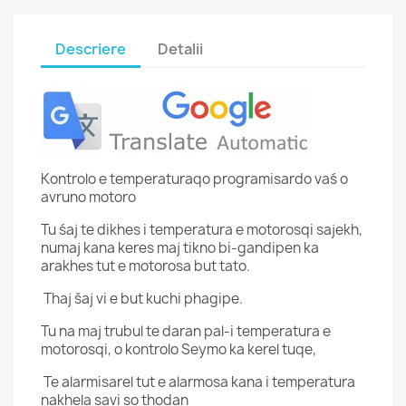
Descriere
Detalii
Kontrolo e temperaturaqo programisardo vaś o
avruno motoro
Tu śaj te dikhes i temperatura e motorosqi sajekh,
numaj kana keres maj tikno bi-gandipen ka
arakhes tut e motorosa but tato.
Thaj šaj vi e but kuchi phagipe.
Tu na maj trubul te daran pal-i temperatura e
motorosqi, o kontrolo Seymo ka kerel tuqe,
Te alarmisarel tut e alarmosa kana i temperatura
nakhela savi so thodan