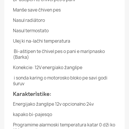
Manše save ćhiven pes
Nasul radiàtoro
Nasul termostato
Ulej ki na-laćhi temperatura
Bi-aśtipen te ćhivel pes o pani e maripnasko
(Barka)
Konekcie: 12V energiako źanglipe
i sonda karing o motorosko bloko pe savi godi
śuruv
Karakterìstike:
Energijako źanglipe 12v opcionalno 24v
kapako bi-pajesqo
Programime alarmoski temperatura katar 0 dži ko