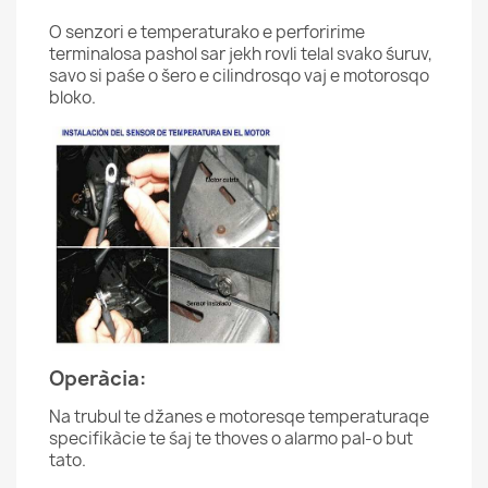
O senzori e temperaturako e perforirime
terminalosa pashol sar jekh rovli telal svako śuruv,
savo si paśe o šero e cilindrosqo vaj e motorosqo
bloko.
Operàcia:
Na trubul te džanes e motoresqe temperaturaqe
specifikàcie te śaj te thoves o alarmo pal-o but
tato.