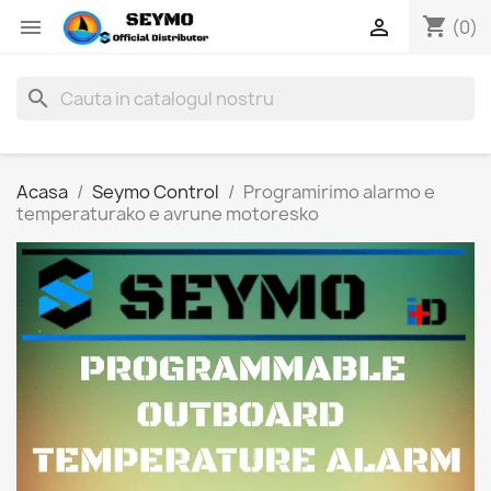
shopping_cart


(0)
search
Acasa
Seymo Control
Programirimo alarmo e
temperaturako e avrune motoresko