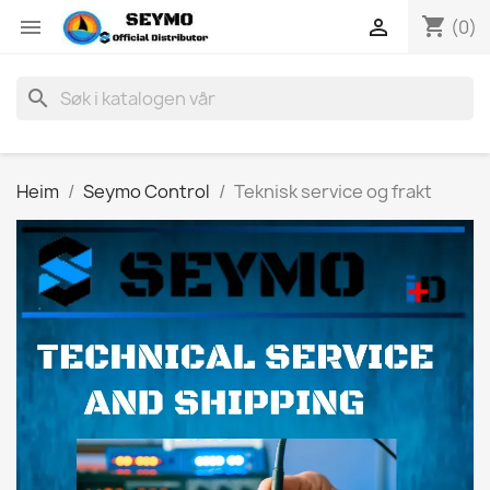
shopping_cart


(0)
search
Heim
Seymo Control
Teknisk service og frakt