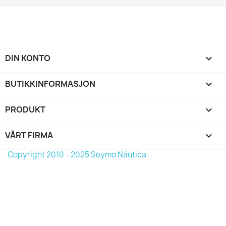
DIN KONTO

BUTIKKINFORMASJON
keyboard_arrow_down
PRODUKT

VÅRT FIRMA

Copyright 2010 - 2025 Seymo Náutica