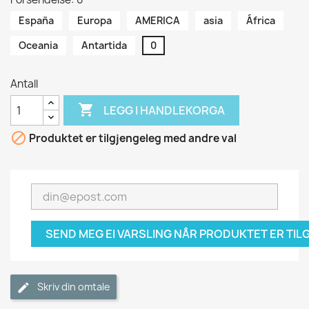
España
Europa
AMERICA
asia
África
Oceania
Antartida
0
Antall

LEGG I HANDLEKORGA

Produktet er tilgjengeleg med andre val
SEND MEG EI VARSLING NÅR PRODUKTET ER TI
Skriv din omtale