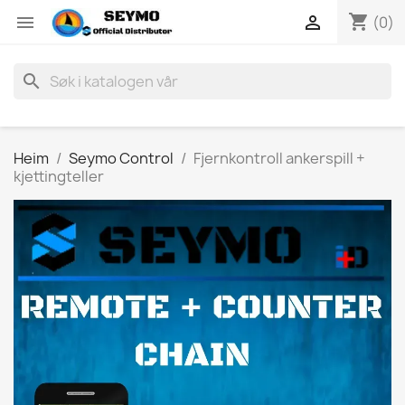
shopping_cart


(0)
search
Heim
Seymo Control
Fjernkontroll ankerspill +
kjettingteller