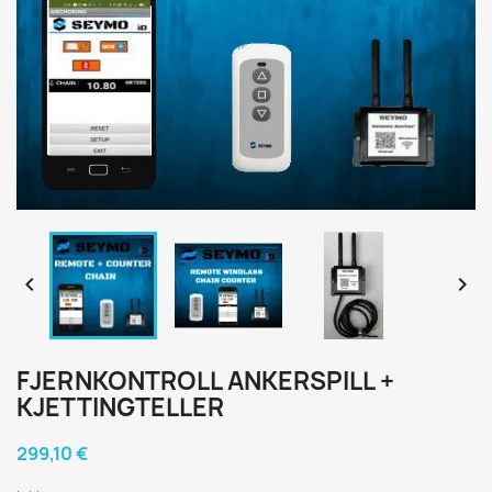


FJERNKONTROLL ANKERSPILL +
KJETTINGTELLER
299,10 €