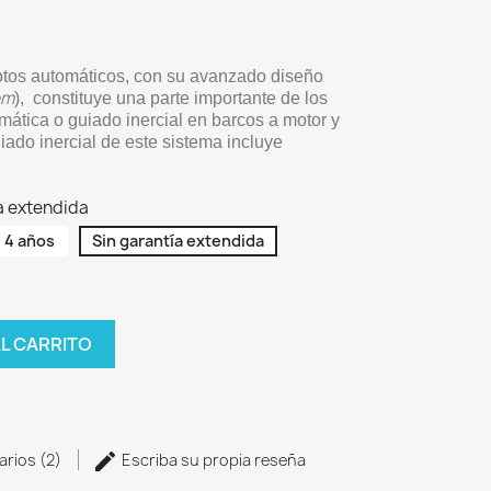
otos automáticos, con su avanzado diseño
em
), constituye una parte importante de los
ática o guiado inercial en barcos a motor y
iado inercial de este sistema incluye
ía extendida
l 4 años
Sin garantía extendida
AL CARRITO
arios (2)
Escriba su propia reseña