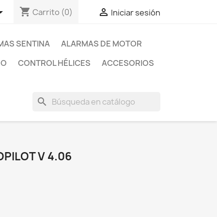
shopping_cart


Carrito
(0)
Iniciar sesión
MAS SENTINA
ALARMAS DE MOTOR
EO
CONTROL HÉLICES
ACCESORIOS
search
PILOT V 4.06