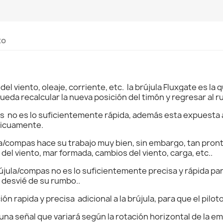
to
l viento, oleaje, corriente, etc. la brújula Fluxgate es la
pueda recalcular la nueva posición del timón y regresar al ru
no es lo suficientemente rápida, además esta expuesta a 
blicuamente.
la/compas hace su trabajo muy bien, sin embargo, tan pron
 del viento, mar formada, cambios del viento, carga, etc..
újula/compas no es lo suficientemente precisa y rápida par
 desvié de su rumbo..
n rapida y precisa adicional a la brújula, para que el pil
na señal que variará según la rotación horizontal de la e