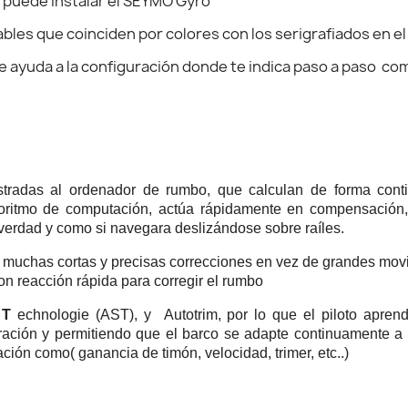
 puede instalar el SEYMO Gyro
bles que coinciden por colores con los serigrafiados en e
yuda a la configuración donde te indica paso a paso como
tradas al ordenador de rumbo, que calculan de forma conti
lgoritmo de computación, actúa rápidamente en compensació
e verdad y como si navegara deslizándose sobre raíles.
uchas cortas y precisas correcciones en vez de grandes mov
on reacción rápida para corregir el rumbo
g
T
echnologie (AST), y Autotrim, por lo que el piloto aprend
ibración y permitiendo que el barco se adapte continuamente a
ción como( ganancia de timón, velocidad, trimer, etc..)