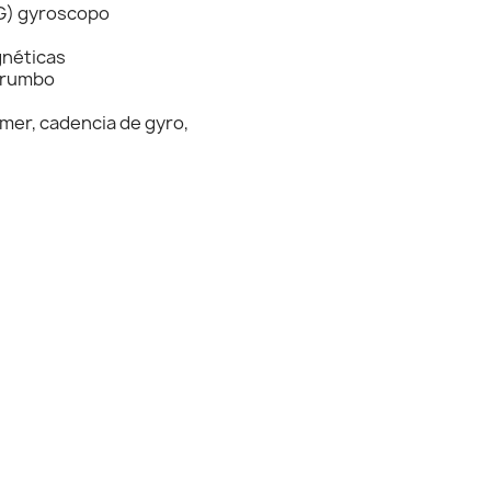
G) gyroscopo
gnéticas
l rumbo
imer, cadencia de gyro,