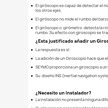
El giróscopo es capaz de detectar el m
los otros ejes.
El giróscopo no mide el rumbo del barc
El giróscopo o girómetro detecta la rot
rumbo. Su efecto con giroscopio se tr
¿Esta justificado añadir un Gir
La respuesta es sí.
La adición de un Giroscopio hace que e
SEYMO proporciona un giroscopio a un 
Su diseño INS (inertial navigation sys
¿Necesito un Instalador?
La instalación no presenta ninguna difi