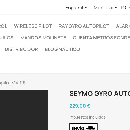

Español
Moneda:
EUR €
ROL
WIRELESS PILOT
RAY GYRO AUTOPILOT
ALAR
CULOS
MANDOS MOLINETE
CUENTA METROS FOND
DISTRIBUIDOR
BLOG NAUTICO
ilot V 4.06
SEYMO GYRO AUTO
229,00 €
Impuestos incluidos