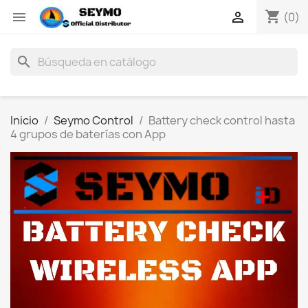
shopping_cart


(0)
search
Inicio
Seymo Control
Battery check control hasta
4 grupos de baterías con App