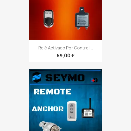
Relé Activado Por Control...
59,00 €