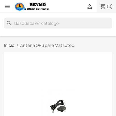
shopping_cart


(0)
search
Inicio
Antena GPS para Matsutec