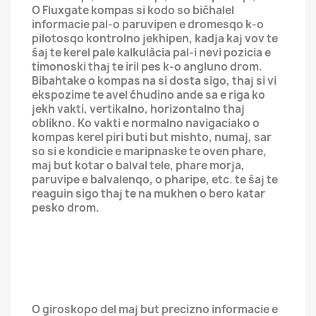
O Fluxgate kompas si kodo so bičhalel
informacie pal-o paruvipen e dromesqo k-o
pilotosqo kontrolno jekhipen, kadja kaj vov te
śaj te kerel pale kalkulàcia pal-i nevi pozicia e
timonoski thaj te iril pes k-o angluno drom.
Bibahtake o kompas na si dosta sigo, thaj si vi
ekspozime te avel ćhudino ande sa e riga ko
jekh vakti, vertikalno, horizontalno thaj
oblikno. Ko vakti e normalno navigaciako o
kompas kerel piri buti but mishto, numaj, sar
so si e kondicie e maripnaske te oven phare,
maj but kotar o balval tele, phare morja,
paruvipe e balvalenqo, o pharipe, etc. te śaj te
reaguin sigo thaj te na mukhen o bero katar
pesko drom.
O giroskopo del maj but precizno informacie e