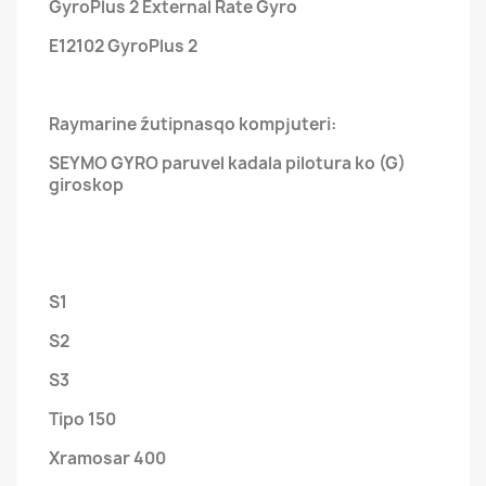
GyroPlus 2 External Rate Gyro
E12102 GyroPlus 2
Raymarine źutipnasqo kompjuteri:
SEYMO GYRO paruvel kadala pilotura ko (G)
giroskop
S1
S2
S3
Tipo 150
Xramosar 400