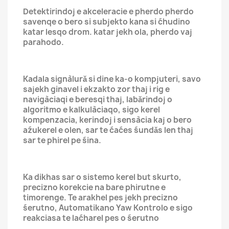
Detektirindoj e akceleracie e pherdo pherdo
savenqe o bero si subjekto kana si ćhudino
katar lesqo drom. katar jekh ola, pherdo vaj
parahodo.
Kadala signàlurǎ si dine ka-o kompjuteri, savo
sajekh ginavel i ekzakto zor thaj i rig e
navigàciaqi e beresqi thaj, labǎrindoj o
algoritmo e kalkulàciaqo, sigo kerel
kompenzacia, kerindoj i sensàcia kaj o bero
aźukerel e olen, sar te ćaćes śundǎs len thaj
sar te phirel pe śina.
Ka dikhas sar o sistemo kerel but skurto,
precizno korekcie na bare phirutne e
timorenge. Te arakhel pes jekh precizno
śerutno, Automatikano Yaw Kontrolo e sigo
reakciasa te laćharel pes o śerutno