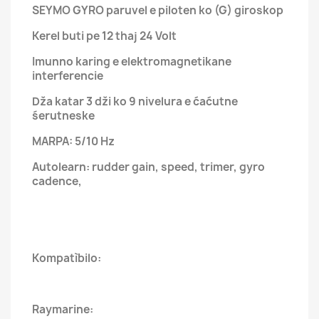
SEYMO GYRO paruvel e piloten ko (G) giroskop
Kerel buti pe 12 thaj 24 Volt
Imunno karing e elektromagnetikane
interferencie
Dža katar 3 dži ko 9 nivelura e ćaćutne
śerutneske
MARPA: 5/10 Hz
Autolearn: rudder gain, speed, trimer, gyro
cadence,
Kompatìbilo:
Raymarine: