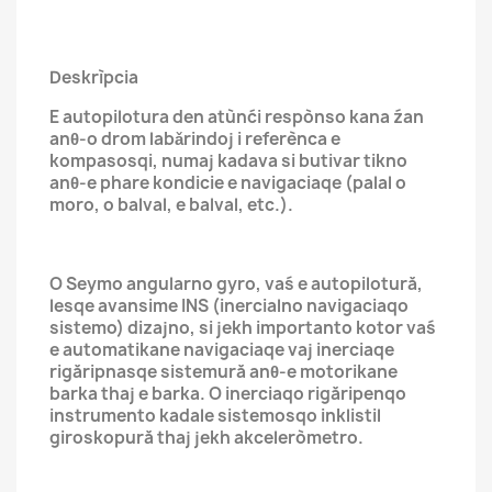
Deskrìpcia
E autopilotura den atùnći respònso kana źan
anθ-o drom labǎrindoj i referènca e
kompasosqi, numaj kadava si butivar tikno
anθ-e phare kondicie e navigaciaqe (palal o
moro, o balval, e balval, etc.).
O Seymo angularno gyro, vaś e autopilotură,
lesqe avansime INS (inercialno navigaciaqo
sistemo) dizajno, si jekh importanto kotor vaś
e automatikane navigaciaqe vaj inerciaqe
rigăripnasqe sistemură anθ-e motorikane
barka thaj e barka. O inerciaqo rigăripenqo
instrumento kadale sistemosqo inklistil
giroskopură thaj jekh akceleròmetro.