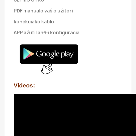
PDF manualo vaś o uźitori
konekciako kablo
APP aźutil anθ-i konfiguracia
Videos: