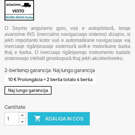
O Seymo angularno gyro, vaś e autopilotură, lesqe
avansime INS (inercialno navigaciaqo sistemo) dizajno, si
jekh importanto kotor vaś e automatikane navigaciaqe vaj
inerciaqe rigăripnasqe sistemură anθ-e motorikane barka
thaj e barka. O inerciaqo rigăripenqo instrumento kadale
sistemosqo inklistil giroskopură thaj jekh akceleròmetro.
2-berśenqi garancija: Naj lungo garancija
10 € Prolongàcia + 2 berśa totalo 4 berśa
Naj lungo garancija
Cantitate

ADAUGA IN COS