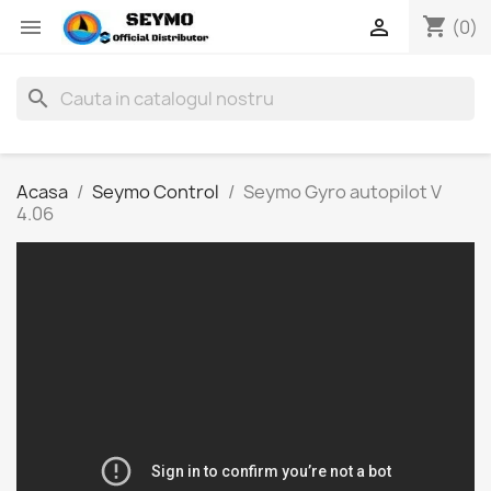
shopping_cart


(0)
search
Acasa
Seymo Control
Seymo Gyro autopilot V
4.06