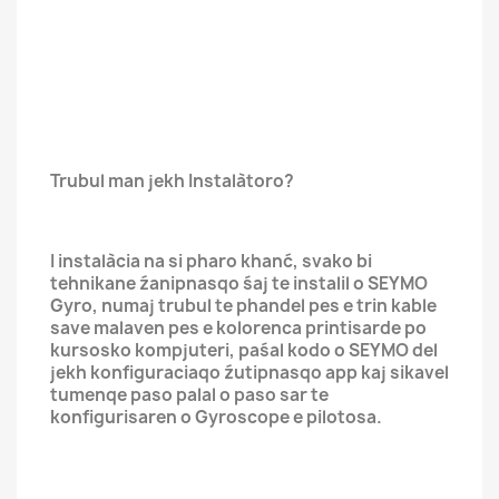
Trubul man jekh Instalàtoro?
I instalàcia na si pharo khanć, svako bi
tehnikane źanipnasqo śaj te instalil o SEYMO
Gyro, numaj trubul te phandel pes e trin kable
save malaven pes e kolorenca printisarde po
kursosko kompjuteri, paśal kodo o SEYMO del
jekh konfiguraciaqo źutipnasqo app kaj sikavel
tumenqe paso palal o paso sar te
konfigurisaren o Gyroscope e pilotosa.