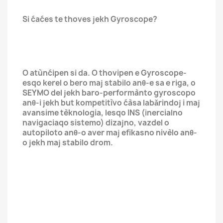
Si ćaćes te thoves jekh Gyroscope?
O atùnćipen si da. O thovipen e Gyroscope-
esqo kerel o bero maj stabilo anθ-e sa e riga, o
SEYMO del jekh baro-performànto gyroscopo
anθ-i jekh but kompetitìvo ćàsa labǎrindoj i maj
avansime tèknologia, lesqo INS (inercialno
navigaciaqo sistemo) dizajno, vazdel o
autopiloto anθ-o aver maj efikasno nivèlo anθ-
o jekh maj stabilo drom.