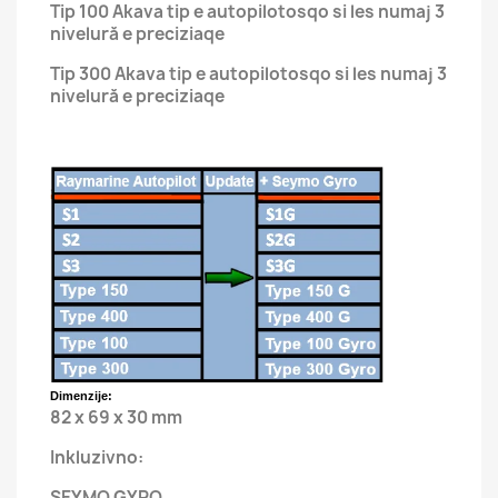
Tip 100 Akava tip e autopilotosqo si les numaj 3
nivelură e preciziaqe
Tip 300 Akava tip e autopilotosqo si les numaj 3
nivelură e preciziaqe
Dimenzije:
82 x 69 x 30 mm
Inkluzivno:
SEYMO GYRO