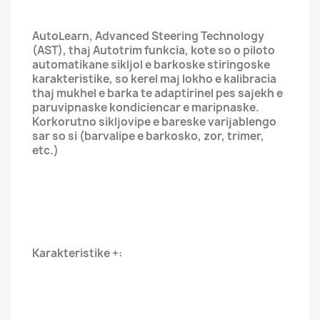
AutoLearn, Advanced Steering Technology
(AST), thaj Autotrim funkcia, kote so o piloto
automatikane sikljol e barkoske stiringoske
karakteristike, so kerel maj lokho e kalibracia
thaj mukhel e barka te adaptirinel pes sajekh e
paruvipnaske kondiciencar e maripnaske.
Korkorutno sikljovipe e bareske varijablengo
sar so si (barvalipe e barkosko, zor, trimer,
etc.)
Karakteristike +: