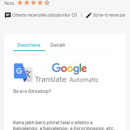
Nota
Citeste recenziile utilizatorilor (2)
Scrie-ti recenzia
Descriere
Detalii
So si o Giroskop?
Kana jekh bero phirel telal o efekto e
balvalenqo, e balvalenqo, e ćororipnasqo, etc.