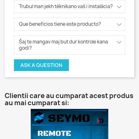
Trubul man jekh tèknikano vaś i instalàcia?
Que beneficios tiene este producto?
Šaj te mangav maj but dur kontrole kana
godi?
ASK A QUESTION
Clientii care au cumparat acest produs
au mai cumparat si: