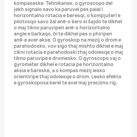
kompaseske. Tehnikanes, o gyroscopo del
jekh signalo savo ka paruvel pes palal i
horizontalno rotacia e beresqi, o kompjuteri e
pilotosqo savo źal anθ-o śero si śajdo te dikhel
o maj tikno paruvipen anθ-o horizontalno
angle e barkaqo, bi te dikhel pes o phiripen
anθ-e aver akse. O gyroskop na mezij o drom e
parahodosko, vov sigo thaj mishto dikhel e maj
cikni rotacia e parahodoski thaj odolesqe o maj
tikno paruvipe e dromesko. O gyroscopo vaj o
gyrometer dikhel e rotacia pe horizontalno
aksia e bareske, a o kompas mezij lesko
orientiripe thaj odolesqe o drom. Lesko efekto
e gyroskoposa kerel te avel maj precizno rig.