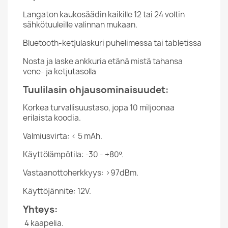
Langaton kaukosäädin kaikille 12 tai 24 voltin
sähkötuuleille valinnan mukaan.
Bluetooth-ketjulaskuri puhelimessa tai tabletissa
Nosta ja laske ankkuria etänä mistä tahansa
vene- ja ketjutasolla
Tuulilasin ohjausominaisuudet:
Korkea turvallisuustaso, jopa 10 miljoonaa
erilaista koodia.
Valmiusvirta: < 5 mAh.
Käyttölämpötila: -30 - +80º.
Vastaanottoherkkyys: >97dBm.
Käyttöjännite: 12V.
Yhteys:
4 kaapelia.