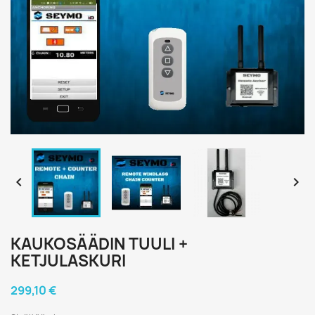


KAUKOSÄÄDIN TUULI +
KETJULASKURI
299,10 €