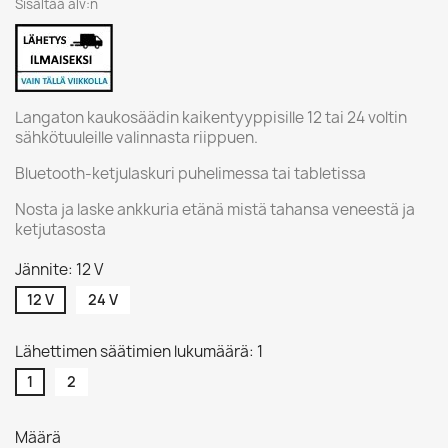
Sisältää alv:n
Langaton kaukosäädin kaikentyyppisille 12 tai 24 voltin
sähkötuuleille valinnasta riippuen.
Bluetooth-ketjulaskuri puhelimessa tai tabletissa
Nosta ja laske ankkuria etänä mistä tahansa veneestä ja
ketjutasosta
Jännite: 12 V
12 V
24 V
Lähettimen säätimien lukumäärä: 1
1
2
Määrä