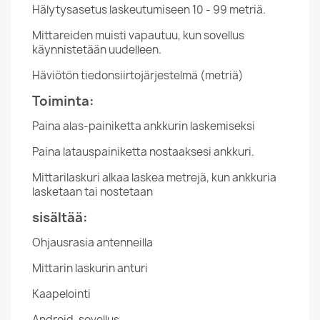
Hälytysasetus laskeutumiseen 10 - 99 metriä.
Mittareiden muisti vapautuu, kun sovellus
käynnistetään uudelleen.
Häviötön tiedonsiirtojärjestelmä (metriä)
Toiminta:
Paina alas-painiketta ankkurin laskemiseksi
Paina latauspainiketta nostaaksesi ankkuri.
Mittarilaskuri alkaa laskea metrejä, kun ankkuria
lasketaan tai nostetaan
sisältää:
Ohjausrasia antenneilla
Mittarin laskurin anturi
Kaapelointi
Android-sovellus