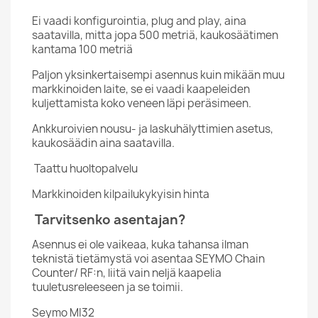
Ei vaadi konfigurointia, plug and play, aina
saatavilla, mitta jopa 500 metriä, kaukosäätimen
kantama 100 metriä
Paljon yksinkertaisempi asennus kuin mikään muu
markkinoiden laite, se ei vaadi kaapeleiden
kuljettamista koko veneen läpi peräsimeen.
Ankkuroivien nousu- ja laskuhälyttimien asetus,
kaukosäädin aina saatavilla.
Taattu huoltopalvelu
Markkinoiden kilpailukykyisin hinta
Tarvitsenko asentajan?
Asennus ei ole vaikeaa, kuka tahansa ilman
teknistä tietämystä voi asentaa SEYMO Chain
Counter/ RF:n, liitä vain neljä kaapelia
tuuletusreleeseen ja se toimii.
Seymo MI32