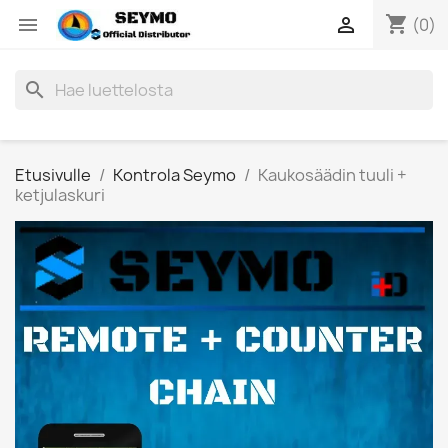
shopping_cart


(0)
search
Etusivulle
Kontrola Seymo
Kaukosäädin tuuli +
ketjulaskuri