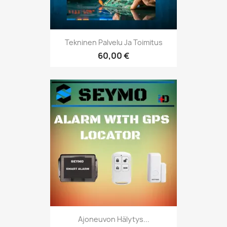
Tekninen Palvelu Ja Toimitus
60,00 €
Ajoneuvon Hälytys...