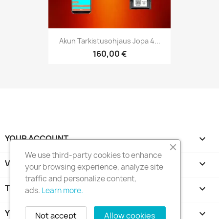
Akun Tarkistusohjaus Jopa 4...
160,00 €
YOUR ACCOUNT

We use third-party cookies to enhance
VALIKKO_MÄÄRITYKSET
keyboard_arrow_down
your browsing experience, analyze site
traffic and personalize content,
TUOTTEET

ads.
Learn more.
YRITYKSEMME

Not accept
Allow cookies