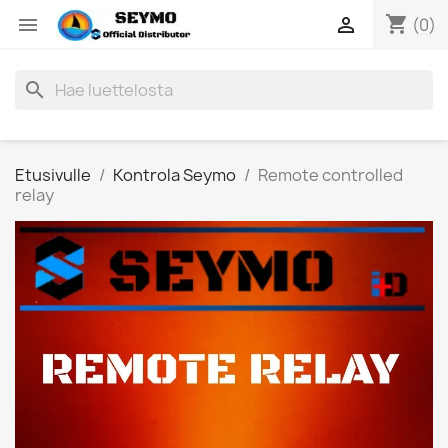
shopping_cart


(0)
search
Etusivulle
Kontrola Seymo
Remote controlled
relay