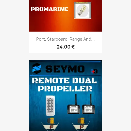
Port, Starboard, Range And...
24,00 €