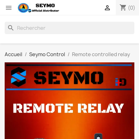
shopping_cart


(0)
search
Accueil
Seymo Control
Remote controlled relay