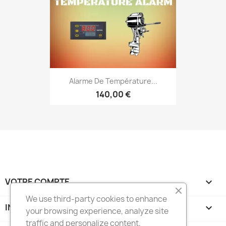
Alarme De Température...
140,00 €
VOTRE COMPTE

We use third-party cookies to enhance
INFORMATIONS
keyboard_arrow_down
your browsing experience, analyze site
traffic and personalize content,