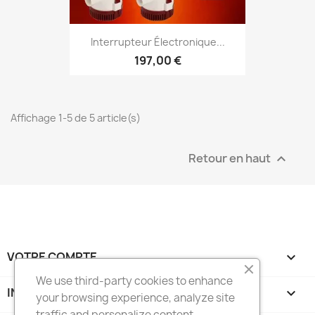
Interrupteur Électronique...
197,00 €
Affichage 1-5 de 5 article(s)
Retour en haut

VOTRE COMPTE

We use third-party cookies to enhance
INFORMATIONS
keyboard_arrow_down
your browsing experience, analyze site
traffic and personalize content,