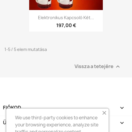
Elektronikus Kapcsoló Két...
197,00 €
1-5 / 5 elem mutatása
Vissza a tetejére

FIÓKOD

We use third-party cookies to enhance
ÜZLET INFORMÁCIÓ
keyboard_arrow_down
your browsing experience, analyze site
traffic and personalize content,