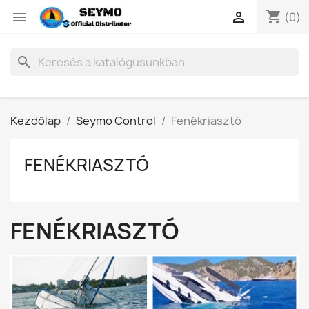
shopping_cart


(0)
search
Kezdőlap
Seymo Control
Fenékriasztó
FENÉKRIASZTÓ
FENÉKRIASZTÓ