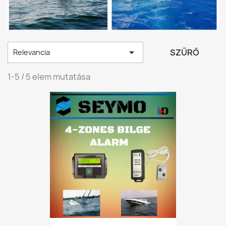

SZŰRŐ
Relevancia
1-5 / 5 elem mutatása