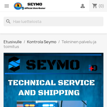
shopping_cart


(0)
search
Etusivulle
Kontrola Seymo
Tekninen palvelu ja
toimitus