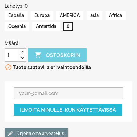
Lähetys: 0
España
Europa
AMERICA
asia
África
Oceania
Antartida
0
Määrä

OSTOSKORIIN

Tuote saatavilla eri vaihtoehdoilla
ILMOITA MINULLE, KUN KÄYTETTÄVISSÄ
Kirjoita oma arvostelusi