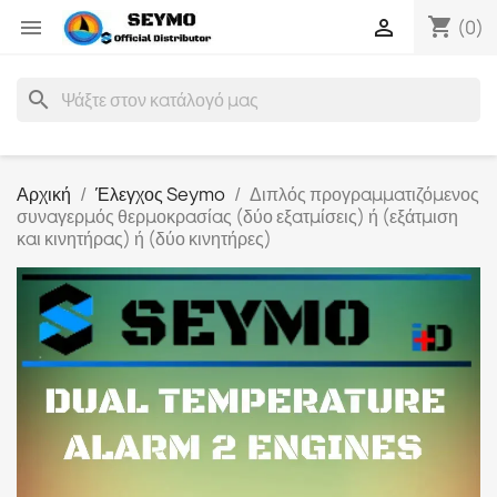
shopping_cart


(0)
search
Αρχική
Έλεγχος Seymo
Διπλός προγραμματιζόμενος
συναγερμός θερμοκρασίας (δύο εξατμίσεις) ή (εξάτμιση
και κινητήρας) ή (δύο κινητήρες)