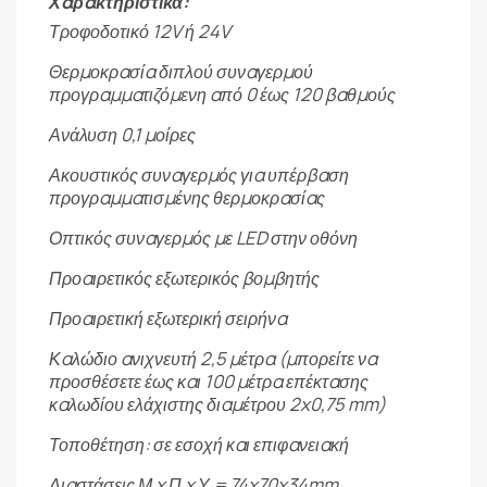
Χαρακτηριστικά:
Τροφοδοτικό 12V ή 24V
Θερμοκρασία διπλού συναγερμού
προγραμματιζόμενη από 0 έως 120 βαθμούς
Ανάλυση 0,1 μοίρες
Ακουστικός συναγερμός για υπέρβαση
προγραμματισμένης θερμοκρασίας
Οπτικός συναγερμός με LED στην οθόνη
Προαιρετικός εξωτερικός βομβητής
Προαιρετική εξωτερική σειρήνα
Καλώδιο ανιχνευτή 2,5 μέτρα (μπορείτε να
προσθέσετε έως και 100 μέτρα επέκτασης
καλωδίου ελάχιστης διαμέτρου 2x0,75 mm)
Τοποθέτηση: σε εσοχή και επιφανειακή
Διαστάσεις Μ x Π x Υ = 74x70x34mm