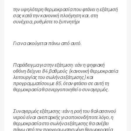
την υψηλότερη θερμοκρασία που φτάνει η εξάτμισή
σας κατά την κανονική πλοήγηση και, στη
συνέχεια, ρυθμίστε το ξυπνητήρι
Για να ακούγεται πάνω από αυτό.
Παράδειγμα για την εξάτμιση: εάν η ψηφιακή
οθόνη δείχνει 84 βαθμούς (κανονική θερμοκρασία
λειτουργίας του σωλήνα εξάτμισης) και
προγραμματίσουμε 85, όταν φτάσει σε αυτή τη
θερμοκρασία θα ενεργοποιηθεί ο συναγερμός.
Συναγερμός εξάτμισης: εάν η ροή του θαλασσινού
νερού είναι ανεπαρκής για οποιονδήποτε λόγο, η
θερμοκρασία στο σωλήνα εξάτμισης θα ανέβει
πάνω από την προγραμματισμένη θερμοκρασία