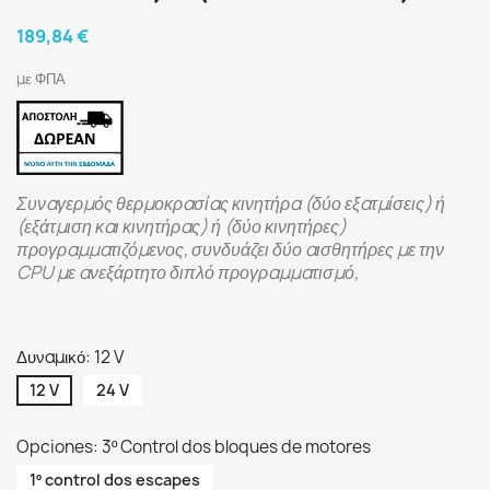
189,84 €
με ΦΠΑ
Συναγερμός θερμοκρασίας κινητήρα (δύο εξατμίσεις) ή
(εξάτμιση και κινητήρας) ή (δύο κινητήρες)
προγραμματιζόμενος, συνδυάζει δύο αισθητήρες με την
CPU με ανεξάρτητο διπλό προγραμματισμό,
Δυναμικό: 12 V
12 V
24 V
Opciones: 3º Control dos bloques de motores
1º control dos escapes