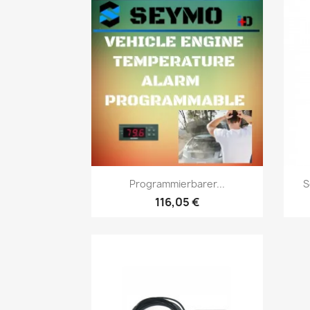
Vorschau

Programmierbarer...
S
116,05 €