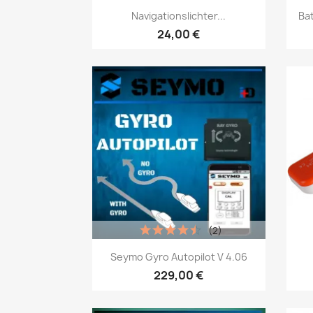
Vorschau

Navigationslichter...
Ba
24,00 €
(2)
Vorschau

Seymo Gyro Autopilot V 4.06
229,00 €