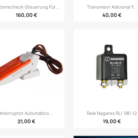
Vorschau
Vorschau


tteriecheck-Steuerung Für...
Transmisor Adicional Y...
160,00 €
40,00 €
Vorschau
Vorschau


Interruptor Automático...
Rele Nagares RL/ 180-12
21,00 €
19,00 €