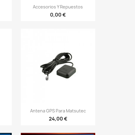
Vorschau

Accesorios Y Repuestos
0,00 €
Vorschau

Antena GPS Para Matsutec
24,00 €