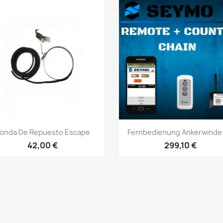
Vorschau
Vorschau


onda De Repuesto Escape
Fernbedienung Ankerwinde +
42,00 €
299,10 €