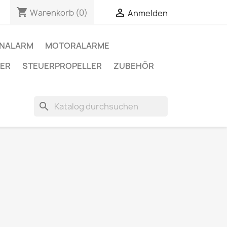
shopping_cart


Warenkorb
(0)
Anmelden
ENALARM
MOTORALARME
ER
STEUERPROPELLER
ZUBEHÖR
search