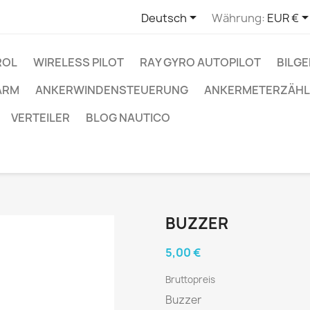

Deutsch
Währung:
EUR €
ROL
WIRELESS PILOT
RAY GYRO AUTOPILOT
BILG
ARM
ANKERWINDENSTEUERUNG
ANKERMETERZÄHL
VERTEILER
BLOG NAUTICO
BUZZER
5,00 €
Bruttopreis
Buzzer