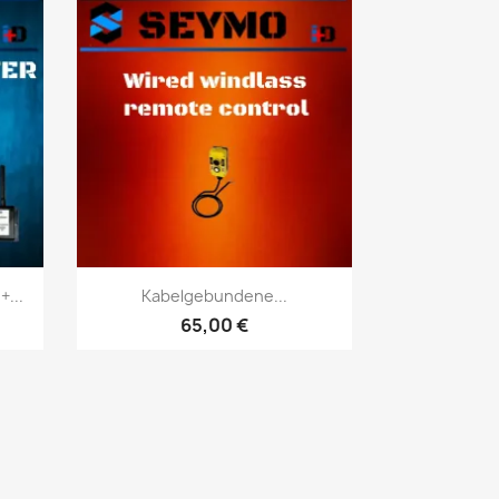
Vorschau

...
Kabelgebundene...
65,00 €