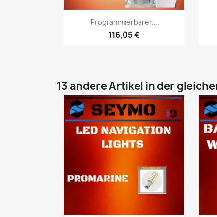
Vorschau

Programmierbarer...
116,05 €
13 andere Artikel in der gleich