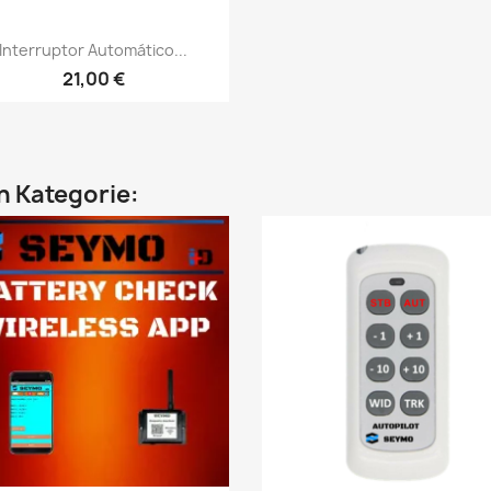
Vorschau

Interruptor Automático...
21,00 €
en Kategorie: