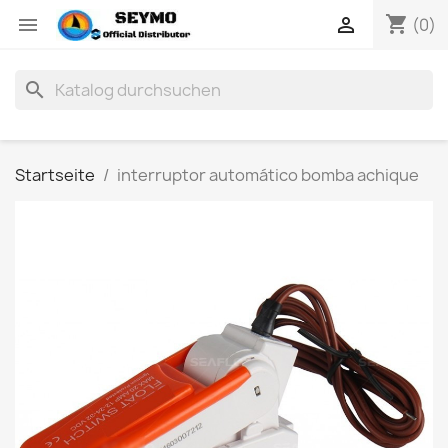
shopping_cart


(0)
search
Startseite
interruptor automático bomba achique