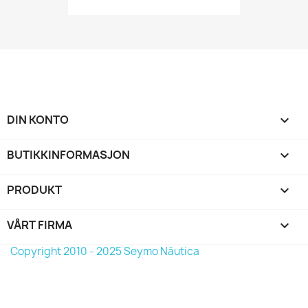
DIN KONTO

BUTIKKINFORMASJON
keyboard_arrow_down
PRODUKT

VÅRT FIRMA

Copyright 2010 - 2025 Seymo Náutica