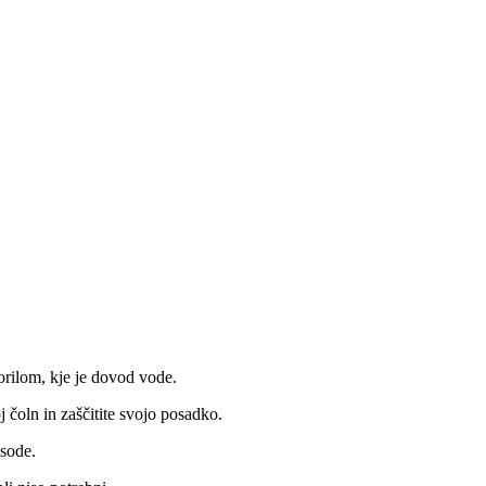
rilom, kje je dovod vode.
 čoln in zaščitite svojo posadko.
sode.