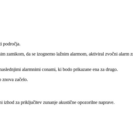
i področja.
nim zamikom, da se izognemo lažnim alarmom, aktiviral zvočni alarm zn
 naslednjimi alarmnimi conami, ki bodo prikazane ena za drugo.
o znova začelo.
tni izhod za priključitev zunanje akustične opozorilne naprave.