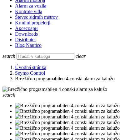
Alarmi motorja
Alarm za vozila
Kontrole vitla
Števec sidrnih metrov
Krmilni propelerji
Аксесоари
Downloads
Distributer
Blog Nautico
search
clear
Úvodná stránka
Seymo Control
Brezžično programabilen 4 conski alarm za kalužo
search