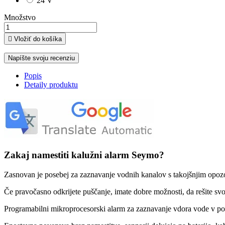
24 V
Množstvo

Vložiť do košíka
Napíšte svoju recenziu
Popis
Detaily produktu
Zakaj namestiti kalužni alarm Seymo?
Zasnovan je posebej za zaznavanje vodnih kanalov s takojšnjim opozo
Če pravočasno odkrijete puščanje, imate dobre možnosti, da rešite svoj
Programabilni mikroprocesorski alarm za zaznavanje vdora vode v po