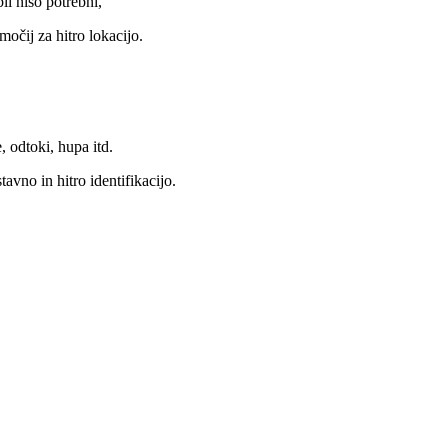
li niso potrebni,
očij za hitro lokacijo.
 odtoki, hupa itd.
avno in hitro identifikacijo.