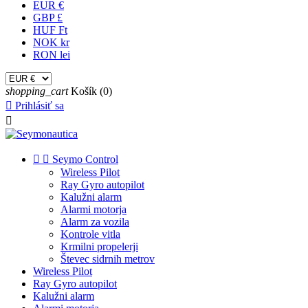
EUR €
GBP £
HUF Ft
NOK kr
RON lei
shopping_cart
Košík
(0)

Prihlásiť sa



Seymo Control
Wireless Pilot
Ray Gyro autopilot
Kalužni alarm
Alarmi motorja
Alarm za vozila
Kontrole vitla
Krmilni propelerji
Števec sidrnih metrov
Wireless Pilot
Ray Gyro autopilot
Kalužni alarm