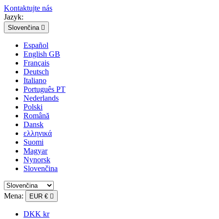
Kontaktujte nás
Jazyk:
Slovenčina

Español
English GB
Français
Deutsch
Italiano
Português PT
Nederlands
Polski
Română
Dansk
ελληνικά
Suomi
Magyar
Nynorsk
Slovenčina
Mena:
EUR €

DKK kr