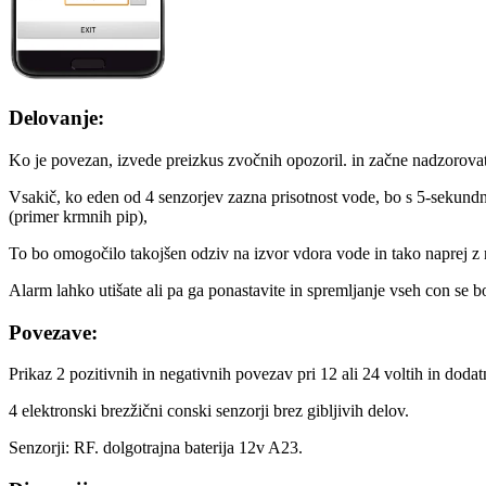
Delovanje:
Ko je povezan, izvede preizkus zvočnih opozoril. in začne nadzorovat
Vsakič, ko eden od 4 senzorjev zazna prisotnost vode, bo s 5-sekund
(primer krmnih pip),
To bo omogočilo takojšen odziv na izvor vdora vode in tako naprej z
Alarm lahko utišate ali pa ga ponastavite in spremljanje vseh con se b
Povezave:
Prikaz 2 pozitivnih in negativnih povezav pri 12 ali 24 voltih in doda
4 elektronski brezžični conski senzorji brez gibljivih delov.
Senzorji: RF. dolgotrajna baterija 12v A23.