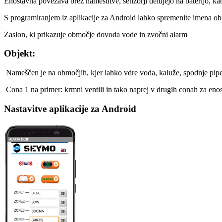
Enostavna povezava brez namestitve, senzorji delujejo na baterijo, kab
S programiranjem iz aplikacije za Android lahko spremenite imena obm
Zaslon, ki prikazuje območje dovoda vode in zvočni alarm
Objekt:
Nameščen je na območjih, kjer lahko vdre voda, kaluže, spodnje pipe,
Cona 1 na primer: krmni ventili in tako naprej v drugih conah za enost
Nastavitve aplikacije za Android