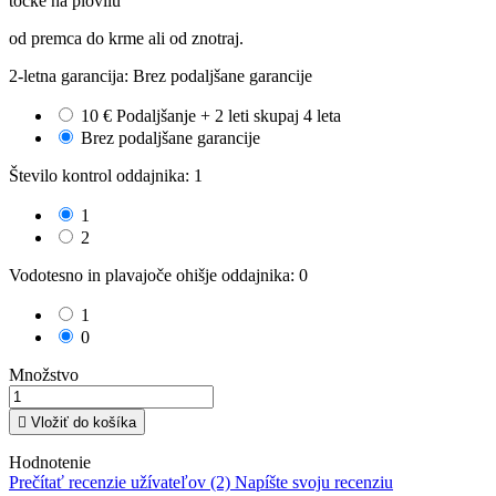
točke na plovilu
od premca do krme ali od znotraj.
2-letna garancija: Brez podaljšane garancije
10 € Podaljšanje + 2 leti skupaj 4 leta
Brez podaljšane garancije
Število kontrol oddajnika: 1
1
2
Vodotesno in plavajoče ohišje oddajnika: 0
1
0
Množstvo

Vložiť do košíka
Hodnotenie
Prečítať recenzie užívateľov (2)
Napíšte svoju recenziu