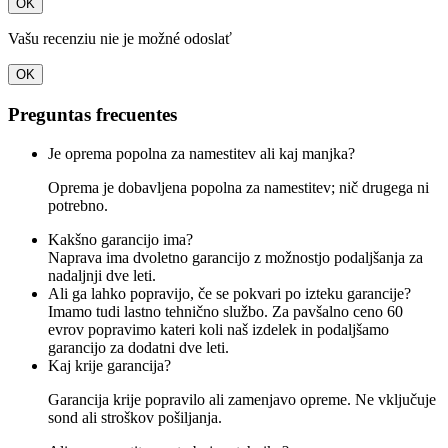
OK
Vašu recenziu nie je možné odoslať
OK
Preguntas frecuentes
Je oprema popolna za namestitev ali kaj manjka?
Oprema je dobavljena popolna za namestitev; nič drugega ni
potrebno.
Kakšno garancijo ima?
Naprava ima dvoletno garancijo z možnostjo podaljšanja za
nadaljnji dve leti.
Ali ga lahko popravijo, če se pokvari po izteku garancije?
Imamo tudi lastno tehnično službo. Za pavšalno ceno 60
evrov popravimo kateri koli naš izdelek in podaljšamo
garancijo za dodatni dve leti.
Kaj krije garancija?
Garancija krije popravilo ali zamenjavo opreme. Ne vključuje
sond ali stroškov pošiljanja.