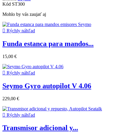
Kód
ST300
Mohlo by vás zaujať aj

Rýchly náhľad
Funda estanca para mandos...
15,00 €

Rýchly náhľad
Seymo Gyro autopilot V 4.06
229,00 €

Rýchly náhľad
Transmisor adicional y...