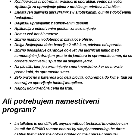
Konfiguracija ni potrebna; priključi in uporabljaj, vedno na voljo.
Aplikacija za upravljanje pilota z mobilnega telefona ali tablice.
Enostaven daljinski upravljalnik z 8 sitotiskanimi gumbi z določenimi
funkcijami.
Daljinski upravljalnik z edinstvenim geslom
Aplikacija z edinstvenim geslom za seznanjanje
Domet več kot 60 metrov.
Izbirno majhno, vodotesno in plavajoče ohišje.
Dolga življenjska doba baterije: 2 ali 3 leta, odvisno od uporabe.
Izbirno podaljšanje garancije do 4 let. Na jadrnicah lahko med
samostojnim jadranjem greste do jambora in spremenite smer, da se
obrnete proti vetru, spustite ali dvignete jadro.
Na plovilih, kjer je spreminjanje smeri neprijetno, ker se morate
premakniti, da spremenite smer.
Zelo priročno s katerega koli dela plovila, od premca do krme, tudi od
znotraj, za upravljanje funkcij avtopilota.
Najbolj konkurenčna cena na trgu.
Ali potrebujem namestitveni
program?
Installation is not difficult, anyone without technical knowledge can
install the SEYMO remote control by simply connecting the three
cables that match the colors printed on the course computer.