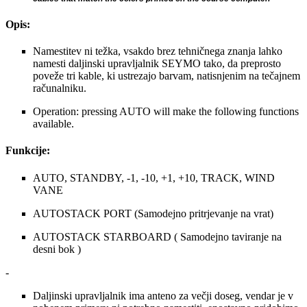
Opis:
Namestitev ni težka, vsakdo brez tehničnega znanja lahko
namesti daljinski upravljalnik SEYMO tako, da preprosto
poveže tri kable, ki ustrezajo barvam, natisnjenim na tečajnem
računalniku.
Operation: pressing AUTO will make the following functions
available.
Funkcije:
AUTO,
STANDBY,
-1,
-10,
+1,
+10,
TRACK,
WIND
VANE
AUTOSTACK PORT (Samodejno pritrjevanje na vrat)
AUTOSTACK STARBOARD ( Samodejno taviranje na
desni bok )
-
Daljinski upravljalnik ima anteno za večji doseg, vendar je v