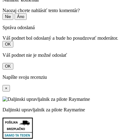
Naozaj chcete nahlásiť tento komentár?
Nie
Áno
Správa odoslaná
Váš podnet bol odoslaný a bude ho posudzovať moderátor.
OK
Váš podnet nie je možné odoslať
OK
Napíšte svoju recenziu
×
Daljinski upravljalnik za pilote Raymarine