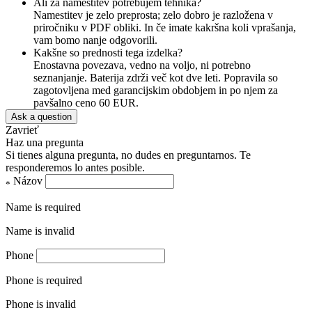
Ali za namestitev potrebujem tehnika?
Namestitev je zelo preprosta; zelo dobro je razložena v
priročniku v PDF obliki. In če imate kakršna koli vprašanja,
vam bomo nanje odgovorili.
Kakšne so prednosti tega izdelka?
Enostavna povezava, vedno na voljo, ni potrebno
seznanjanje. Baterija zdrži več kot dve leti. Popravila so
zagotovljena med garancijskim obdobjem in po njem za
pavšalno ceno 60 EUR.
Ask a question
Zavrieť
Haz una pregunta
Si tienes alguna pregunta, no dudes en preguntarnos. Te
responderemos lo antes posible.
Názov
*
Name is required
Name is invalid
Phone
Phone is required
Phone is invalid