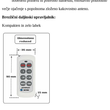
nobenem primeru ni potrebno namestiti, enostavno pridobimo
večje ojačenje s popolnoma zloženo kakovostno anteno.
Brezžični daljinski upravljalnik:
Kompakten in zelo lahek