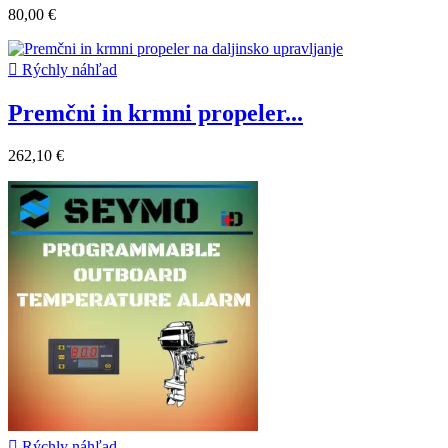
80,00 €

Rýchly náhľad
Premčni in krmni propeler...
262,10 €

Rýchly náhľad