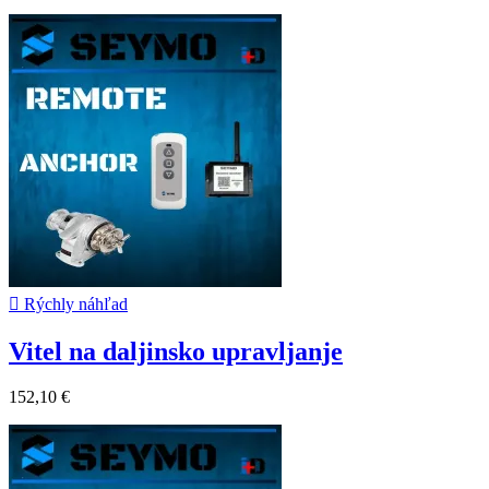

Rýchly náhľad
Vitel na daljinsko upravljanje
152,10 €