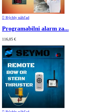

Rýchly náhľad
Programabilni alarm za...
116,05 €

Rýchly náhľad