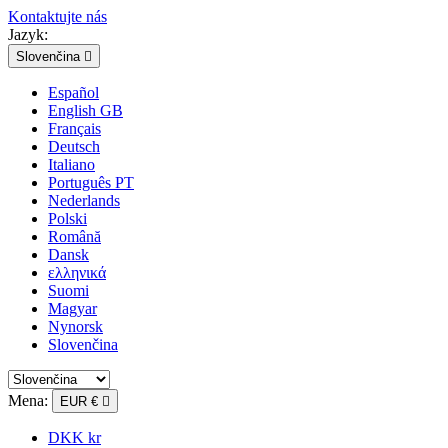
Kontaktujte nás
Jazyk:
Slovenčina

Español
English GB
Français
Deutsch
Italiano
Português PT
Nederlands
Polski
Română
Dansk
ελληνικά
Suomi
Magyar
Nynorsk
Slovenčina
Mena:
EUR €

DKK kr