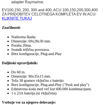
adapter Raymarine.
EV100,150, 200, 300 and 400, ACU 100,150,200,300,400
ZA PRIDOBITEV CELOTNEGA KOMPLETA EV IN ACU:
KLIKNITE TUKAJ
Značilnosti:
Nadzorna škatla:
Dimenzije: 69x28x30 mm.
Poraba 20ma.
Seatalk trižična povezava.
Brez konfiguracije, Plug-and-Play
Daljinski upravljalnik:
Do 60 m.
Dimenzije: 90x35x15 mm.
Teža 38 gramov vključno z baterijo.
Brez konfiguracije, Plug-and-Play ("Push and play")
Edinstvena koda med več kot 600.000 kombinacijami.
1 x 23A baterija (ni vključena).
Vsebuje vse za njegovo delovanje: