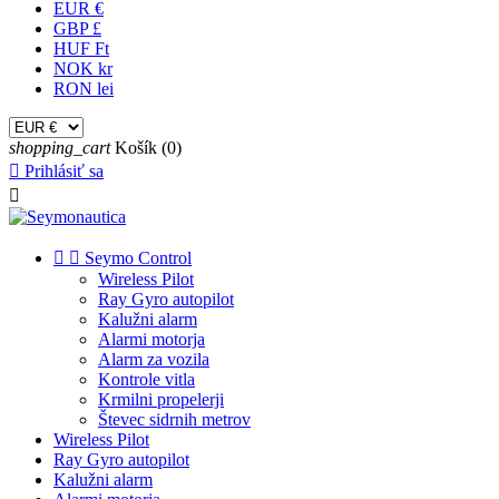
EUR €
GBP £
HUF Ft
NOK kr
RON lei
shopping_cart
Košík
(0)

Prihlásiť sa



Seymo Control
Wireless Pilot
Ray Gyro autopilot
Kalužni alarm
Alarmi motorja
Alarm za vozila
Kontrole vitla
Krmilni propelerji
Števec sidrnih metrov
Wireless Pilot
Ray Gyro autopilot
Kalužni alarm