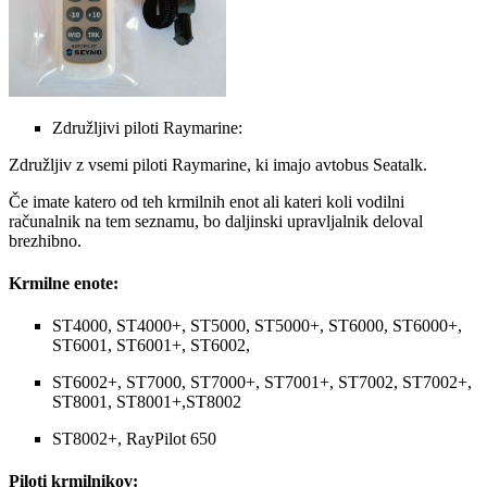
Združljivi piloti Raymarine:
Združljiv z vsemi piloti Raymarine, ki imajo avtobus Seatalk.
Če imate katero od teh krmilnih enot ali kateri koli vodilni
računalnik na tem seznamu, bo daljinski upravljalnik deloval
brezhibno.
Krmilne enote:
ST4000, ST4000+, ST5000, ST5000+, ST6000, ST6000+,
ST6001, ST6001+, ST6002,
ST6002+, ST7000, ST7000+, ST7001+, ST7002, ST7002+,
ST8001, ST8001+,ST8002
ST8002+, RayPilot 650
Piloti krmilnikov: