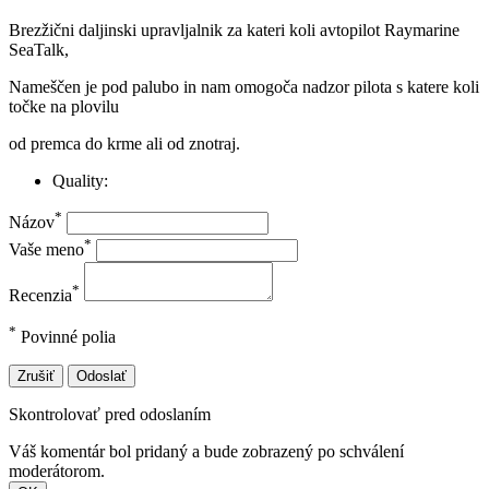
Brezžični daljinski upravljalnik za kateri koli avtopilot Raymarine
SeaTalk,
Nameščen je pod palubo in nam omogoča nadzor pilota s katere koli
točke na plovilu
od premca do krme ali od znotraj.
Quality:
*
Názov
*
Vaše meno
*
Recenzia
*
Povinné polia
Zrušiť
Odoslať
Skontrolovať pred odoslaním
Váš komentár bol pridaný a bude zobrazený po schválení
moderátorom.