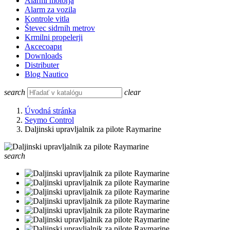
Alarmi motorja
Alarm za vozila
Kontrole vitla
Števec sidrnih metrov
Krmilni propelerji
Аксесоари
Downloads
Distributer
Blog Nautico
search
clear
Úvodná stránka
Seymo Control
Daljinski upravljalnik za pilote Raymarine
search