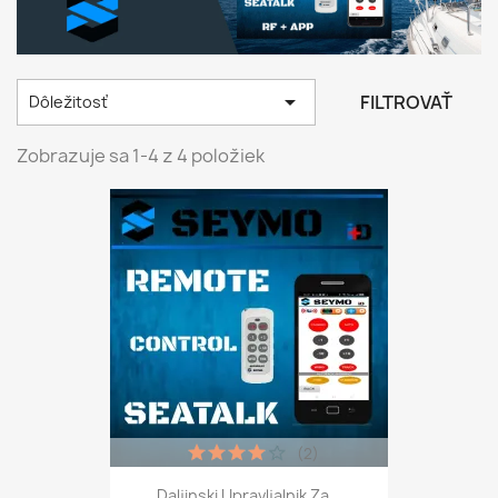

FILTROVAŤ
Dôležitosť
Zobrazuje sa 1-4 z 4 položiek
(2)
Daljinski Upravljalnik Za...