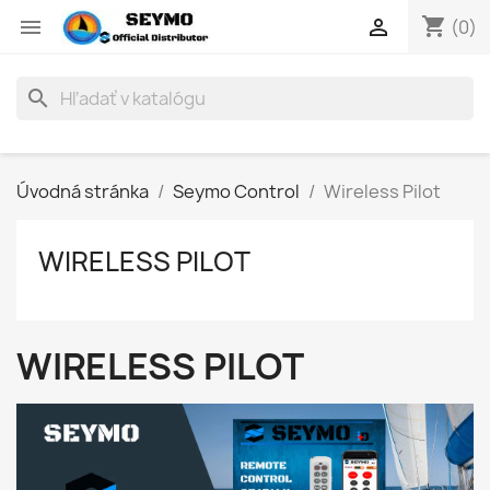
shopping_cart


(0)
search
Úvodná stránka
Seymo Control
Wireless Pilot
WIRELESS PILOT
WIRELESS PILOT