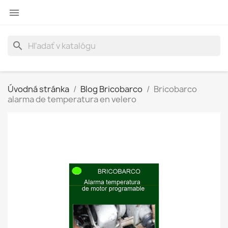

search
Úvodná stránka
Blog Bricobarco
Bricobarco
alarma de temperatura en velero