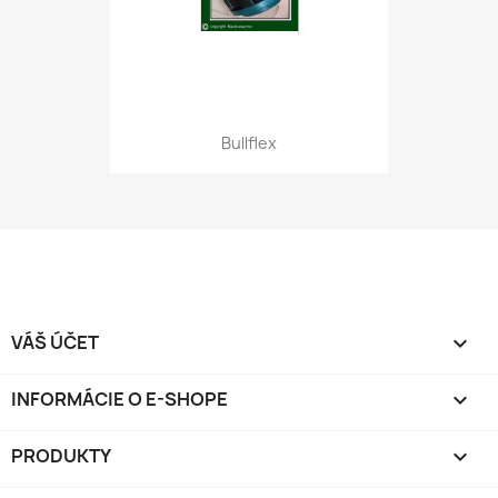
Bullflex
VÁŠ ÚČET

INFORMÁCIE O E-SHOPE
keyboard_arrow_down
PRODUKTY
