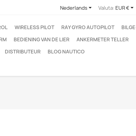


Nederlands
Valuta:
EUR €
ROL
WIRELESS PILOT
RAY GYRO AUTOPILOT
BILG
ARM
BEDIENING VAN DE LIER
ANKERMETER TELLER
DISTRIBUTEUR
BLOG NAUTICO