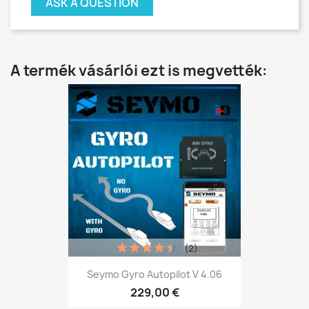
ASK A QUESTION
A termék vásárlói ezt is megvették:
(2)
Seymo Gyro Autopilot V 4.06
229,00 €