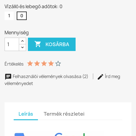
Vízálló és lebegő adótok: 0
1
0
Mennyiség

KOSÁRBA
Értékelés
Felhasználói vélemények olvasása (2)
Írd meg
véleményedet
Leírás
Termék részletei