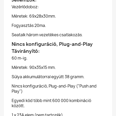
Vezérlődoboz:
Méretek: 69x28x30mm.
Fogyasztás 20ma.
Seatalk három vezetékes csatlakozás
.
Nincs konfiguráció, Plug-and-Play
Távirányító:
60 m-ig.
Méretek: 90x35x15 mm.
Súlya akkumulátorral együtt 38 gramm.
Nincs konfiguráció, Plug-and-Play ("Push and
Play")
Egyedi kód több mint 600 000 kombináció
között.
1 x 23A elem (nem tartozék).