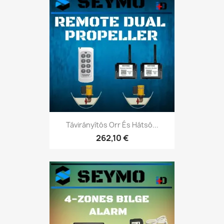
Távirányítós Orr És Hátsó...
262,10 €