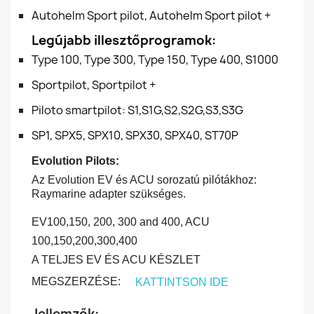
Autohelm Sport pilot, Autohelm Sport pilot +
Legújabb illesztőprogramok:
Type 100, Type 300, Type 150, Type 400, S1000
Sportpilot, Sportpilot +
Piloto smartpilot: S1,S1G,S2,S2G,S3,S3G
SP1, SPX5, SPX10, SPX30, SPX40, ST70P
Evolution Pilots:
Az Evolution EV és ACU sorozatú pilótákhoz:
Raymarine adapter szükséges.
EV100,150, 200, 300 and 400, ACU
100,150,200,300,400
A TELJES EV ÉS ACU KÉSZLET
MEGSZERZÉSE:
KATTINTSON IDE
Jellemzők: