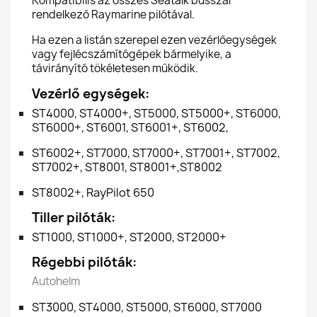
Kompatibilis az összes Seatalk busszal
rendelkező Raymarine pilótával.
Ha ezen a listán szerepel ezen vezérlőegységek
vagy fejlécszámítógépek bármelyike, a
távirányító tökéletesen működik.
Vezérlő egységek:
ST4000, ST4000+, ST5000, ST5000+, ST6000,
ST6000+, ST6001, ST6001+, ST6002,
ST6002+, ST7000, ST7000+, ST7001+, ST7002,
ST7002+, ST8001, ST8001+,ST8002
ST8002+, RayPilot 650
Tiller pilóták:
ST1000, ST1000+, ST2000, ST2000+
Régebbi pilóták:
Autohelm
ST3000, ST4000, ST5000, ST6000, ST7000