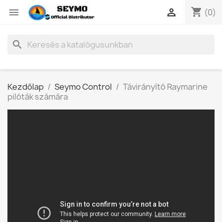
shopping_cart


(0)
search
Kezdőlap
Seymo Control
Távirányító Raymarine
pilóták számára