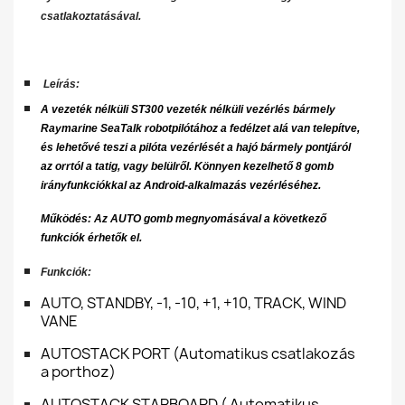
csatlakoztatásával.
Leírás:
A vezeték nélküli ST300 vezeték nélküli vezérlés bármely
Raymarine SeaTalk robotpilótához a fedélzet alá van telepítve,
és lehetővé teszi a pilóta vezérlését a hajó bármely pontjáról
az orrtól a tatig, vagy belülről. Könnyen kezelhető 8 gomb
irányfunkciókkal az Android-alkalmazás vezérléséhez.
Működés: Az AUTO gomb megnyomásával a következő
funkciók érhetők el.
Funkciók:
AUTO,
STANDBY,
-1,
-10,
+1,
+10,
TRACK,
WIND
VANE
AUTOSTACK PORT (Automatikus csatlakozás
a porthoz)
AUTOSTACK STARBOARD ( Automatikus