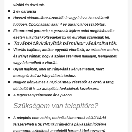
vízálló és úszó tok.
2 év garancia
Hosszú akkumulátor-üzemidő: 2 vagy 3 év a használattól
függően. Opcionálisan akár 4 év garanciahosszabbítás.
Élettartamú garancia; a garancia lejárta utáni meghibásodás
esetén a javítási költségeket fix 60 euróban számoljuk fel.
További távirányítók bármikor vásárolhatók.
Vitorlás hajókon, amikor egyedül vitorlázik, az árbochoz mehet,
és irányt válthat, hogy a széllel szemben haladjon, leengedheti
vagy felemelheti a vitorlát.
Olyan hajókon, ahol az irányváltás kényelmetlen, mert
mozognia kell az irányváltoztatáshoz.
Nagyon kényelmes a hajó bármely részéből, az orrtól a tatig,
sőt belülről is, az autopilóta funkcióinak kezelésére.
A legversenyképesebb ár a piacon.
Szükségem van telepítőre?
A telepítés nem nehéz, technikai ismeretek nélkül bárki
felszerelheti a SEYMO távirányítót a pályaszámítógépre
nyomtatott színeknek megfelelő három kábel egyszerű