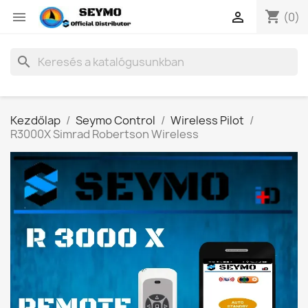
shopping_cart


(0)
search
Kezdőlap
Seymo Control
Wireless Pilot
R3000X Simrad Robertson Wireless