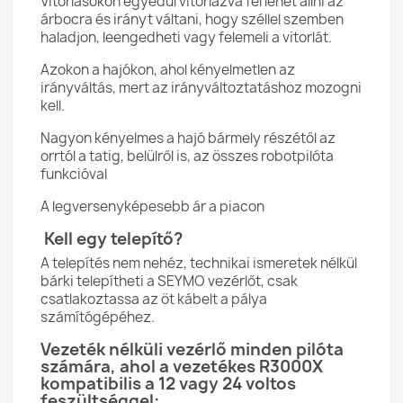
Vitorlásokon egyedül vitorlázva fel lehet állni az
árbocra és irányt váltani, hogy széllel szemben
haladjon, leengedheti vagy felemeli a vitorlát.
Azokon a hajókon, ahol kényelmetlen az
irányváltás, mert az irányváltoztatáshoz mozogni
kell.
Nagyon kényelmes a hajó bármely részétől az
orrtól a tatig, belülről is, az összes robotpilóta
funkcióval
A legversenyképesebb ár a piacon
Kell egy telepítő?
A telepítés nem nehéz, technikai ismeretek nélkül
bárki telepítheti a SEYMO vezérlőt, csak
csatlakoztassa az öt kábelt a pálya
számítógépéhez.
Vezeték nélküli vezérlő minden pilóta
számára, ahol a vezetékes R3000X
kompatibilis a 12 vagy 24 voltos
feszültséggel: