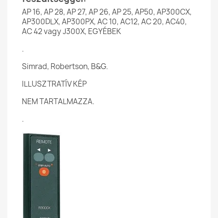
AP 16, AP 28, AP 27, AP 26, AP 25, AP50, AP300CX,
AP300DLX, AP300PX, AC 10, AC12, AC 20, AC40,
AC 42 vagy J300X, EGYÉBEK
.
Simrad, Robertson, B&G.
ILLUSZTRATÍV KÉP
NEM TARTALMAZZA.
.