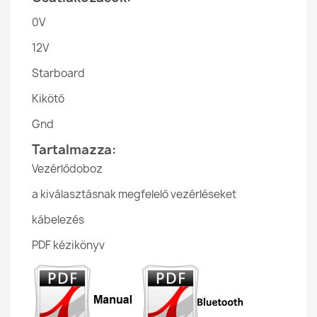
0V
12V
Starboard
Kikötő
Gnd
Tartalmazza:
Vezérlődoboz
a kiválasztásnak megfelelő vezérléseket
kábelezés
PDF kézikönyv