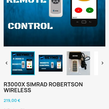


R3000X SIMRAD ROBERTSON
WIRELESS
219,00 €