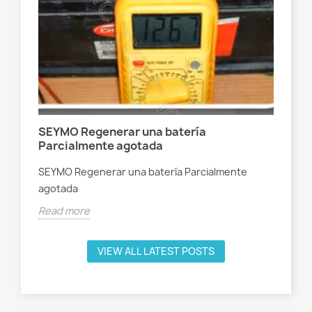
SEYMO Regenerar una batería
BR
Parcialmente agotada
in
SEYMO Regenerar una batería Parcialmente
BRI
agotada
inc
Read more
Rea
VIEW ALL LATEST POSTS