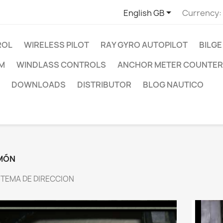

English GB
Currency:
ROL
WIRELESS PILOT
RAY GYRO AUTOPILOT
BILGE
RM
WINDLASS CONTROLS
ANCHOR METER COUNTER
DOWNLOADS
DISTRIBUTOR
BLOG NAUTICO
MÓN
STEMA DE DIRECCION