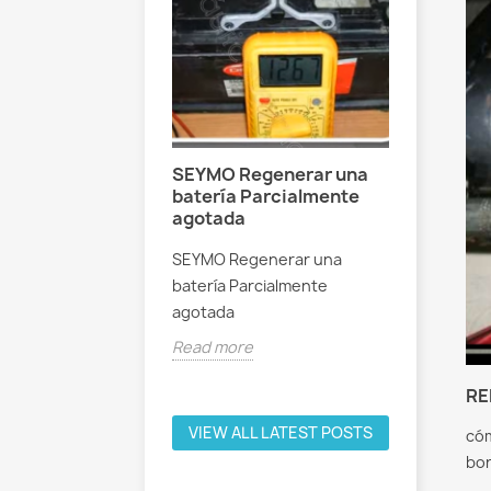
o exterior
SEYMO Regenerar una
BRICO 
 para VHF
batería Parcialmente
Transfo
agotada
luces d
incande
idad y seguridad
SEYMO Regenerar una
BRICO B
a navegación
batería Parcialmente
Transfor
agotada
e
incandes
Read more
Read mo
RE
VIEW ALL LATEST POSTS
cóm
bo