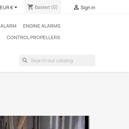
shopping_cart


Basket
(0)
EUR €
Sign in
 ALARM
ENGINE ALARMS
CONTROL PROPELLERS
search