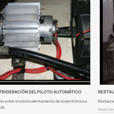
BARCO
SEYMO Instalar un
Instal
rmación de
control de extractor de
tres g
e
gases
Instalar
scencia a LED
SEYMO Instalar un control
grupos 
ARCO
de extractor de gases
Read m
mación de luces de
Read more
cencia a LED
re
FRIGERACIÓN DEL PILOTO AUTOMÁTICO
RESTAU
o evitar el sobrecalentamiento de la electrónica a
Restaura
rdo
Read mo