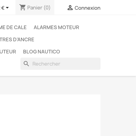
shopping_cart


Panier
(0)
 €
Connexion
ME DE CALE
ALARMES MOTEUR
TRES D'ANCRE
BUTEUR
BLOG NAUTICO
search