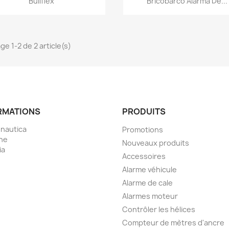
Bullflex
Bricobarco Alarma De...
ge 1-2 de 2 article(s)
RMATIONS
PRODUITS
nautica
Promotions
ne
Nouveaux produits
ia
Accessoires
Alarme véhicule
Alarme de cale
Alarmes moteur
Contrôler les hélices
Compteur de mètres d'ancre