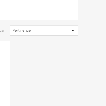

par :
Pertinence